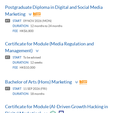
Postgraduate Diploma in Digital and Social Media
Toggle
Marketing
panel
START
09 NOV 2026 (MON)
PT
DURATION
12 months to 24 months
FEE
HK$6,800
Certificate for Module (Media Regulation and
Toggle
Management)
panel
START
To be advised
PT
DURATION
12 weeks
FEE
HK$10,000
Toggle
Bachelor of Arts (Hons) Marketing
panel
START
11 SEP 2026 (FRI)
PT
DURATION
18 months
Certificate for Module (AI-Driven Growth Hacking in
Toggle