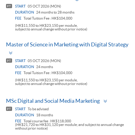
panel
START
05 OCT 2026 (MON)
PT
DURATION
24 months to 28 months
FEE
Total Tuition Fee : HK$104,000
(HK$11,550 to HK$23,150 per module,
subject to annual change without prior notice)
Master of Science in Marketing with Digital Strategy
Toggle
panel
START
05 OCT 2026 (MON)
PT
DURATION
24 months
FEE
Total Tuition Fee : HK$104,000
(HK$11,550 to HK$23,150 per module,
subject to annual change without prior notice)
Toggle
MSc Digital and Social Media Marketing
panel
START
To be advised
PT
DURATION
18 months
FEE
Total course fee : HK$118,000
(HK$21,720 to HK$31,120 per module; and subject to annual change
without prior notice)