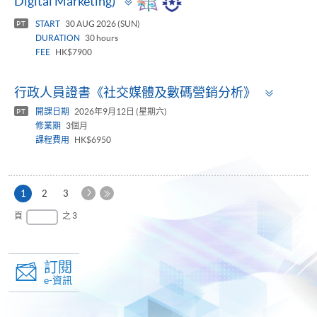
Digital Marketing)
panel
START
30 AUG 2026 (SUN)
PT
DURATION
30 hours
FEE
HK$7900
Toggle
行政人員證書《社交媒體及數碼營銷分析》
panel
開課日期
2026年9月12日 (星期六)
PT
修業期
3個月
課程費用
HK$6950
下
本
1
2
3
一
頁
最
頁
之 3
頁
後
一
頁
訂閱
e-資訊