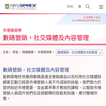
Skip
打
ENG
簡
to
彈
main
開
出
Main
content
搜
主
content
選
尋
start
單
介
市場營銷學
面
數碼營銷，社交媒體及內容管理
主頁
學習
興趣範疇
市場營銷學
數碼營銷，社交媒體及內容管理
數碼營銷，社交媒體及內容管理
能夠策略性地運用數碼渠道去營銷產品以及利用社交媒體與
顧客互動已經是市場營銷人員不可或缺的技能。我們致力於
提供貼近市場需要、並由業界專才教授的課程，以幫助市場
營銷人員提升他們在這個範疇的技能和知識，應付職場所
需。