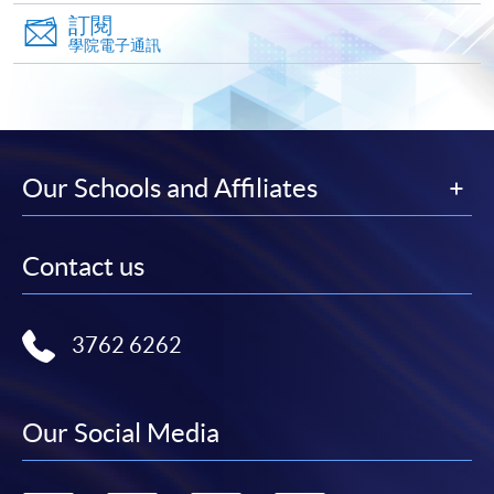
訂閱
*香港大學專業進修學院Mastercard卡
持有人如欲享用十個
學院電子通訊
月免息分期付款優惠，必須親臨本學院設有報名服務的教
學中心作付款安排。
如欲了解如何於網上報讀新課程及繳費，請瀏覽網上
申請/報讀指南 :
Our Schools and Affiliates
-
短期課程
Contact us
-
個別學歷頒授課程
3762 6262
報讀同一學歷頒授課程內其他單元
個別課程為須報讀同一學歷頒授課程及其他單元或繳
Our Social Media
交下期學費的學員，提供網上服務，如學員就讀的課
程設有此服務，課程負責人會通知學員有關程序。