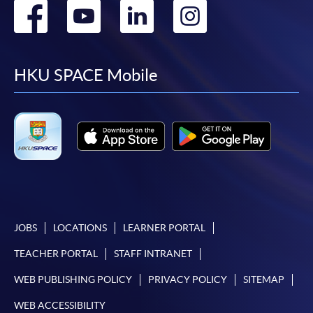
Go
Go
Go
Go
網上支付可通過「繳費靈」(PPS) (不適用於手機)、
VISA 或 Mastercard、「微信支付」(Online WeChat
to
to
to
to
Pay) 、「支付寶」(Online Alipay) 或 「轉數快」(FPS)
繳付學費。
facebook
youtube
linkedin
instag
HKU SPACE Mobile
親身報名/郵遞
報讀新課程
凡以「先到先得」為取錄方式的課程，請填妥
SF26報名表，親往
報名中心
或以郵遞方式連同學
JOBS
LOCATIONS
LEARNER PORTAL
費以及所需證明文件呈交。
TEACHER PORTAL
STAFF INTRANET
[
下載報名表SF26
]
WEB PUBLISHING POLICY
PRIVACY POLICY
SITEMAP
WEB ACCESSIBILITY