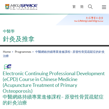
Skip
Open
繁
簡
to
Togg
main
search
navi
Main
content
panel
content
start
中醫學
針灸及推拿
Home
Programmes
中醫網絡持續專業進修課程– 原發性骨質疏鬆症的針灸
治療
Electronic Continuing Professional Development
(eCPD) Course in Chinese Medicine
(Acupuncture Treatment of Primary
Osteoporosis)
中醫網絡持續專業進修課程– 原發性骨質疏鬆症
的針灸治療