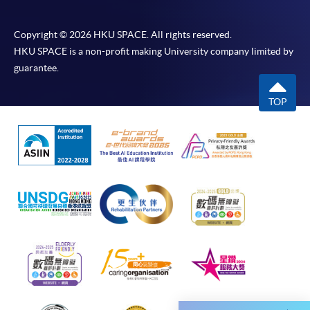
申請學歷頒授及專業課程可能需要其他資料，報名
表可向報名中心或有關課程負責人索取。填妥申請
表格後，請連同報名費/學費以及所需證明文件親
Copyright © 2026 HKU SPACE. All rights reserved.
HKU SPACE is a non-profit making University company limited by
往報名中心或以郵遞方式遞交。
guarantee.
報讀同一學歷頒授課程內其他單元
TOP
​學院為學歷頒授課程特設「註冊及學費通知」，適
用於一般學歷頒授課程。
課程負責人會為學員送上「註冊及學費通知」
(「通知」)，請填妥有關「通知」，並親往報名中
心或以郵遞方式，遞交「通知」及繳交所需費用。
有關繳費詳情，請參閱
付款方法
。如對報名程序有任
何疑問，請詳閱個別課程資料，或聯絡有關課程負責
人或報名中心。