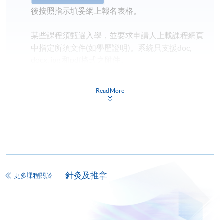
後按照指示填妥網上報名表格。
某些課程須甄選入學，並要求申請人上載課程網頁
中指定所須文件(如學歷證明)。系統只支援doc,
docx, jpg 和pdf格式之附件。
繳交所需費用
Read More
申請人可使用以下方式繳交報名費或課程費用:
繳費靈網上服務
- 申請人須先開立繳費靈戶口及設
定繳費靈網上密碼。有關如何申請繳費靈戶口及密
碼，請瀏覽繳費靈網址
http://www.ppshk.com
。
針灸及推拿
更多課程關於
*信用咭網上繳費服務
- 申請人可以 VISA 或
Mastercard（包括「香港大學專業進修學院
Mastercard卡」）繳付學費。