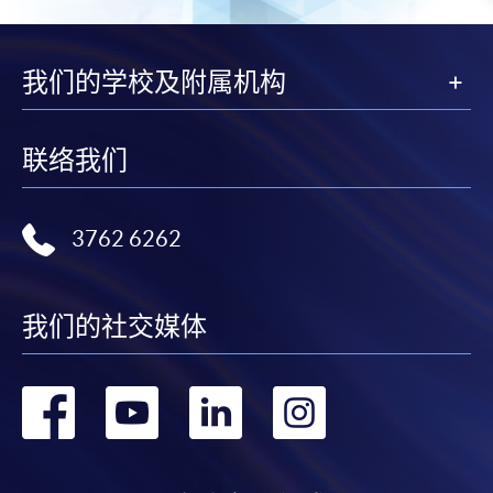
人资料，概不负责。
若学员有意申请付款证明书，请把填妥之申请表、贴
我们的学校及附属机构
上足够邮资的回邮信封、连同划线支票交回本学院。
每张收据申请费用为港币30 元。支票抬头注明「香
港大学专业进修学院」。
联络我们
3762 6262
我们的社交媒体
转
转
转
转
到
到
到
到