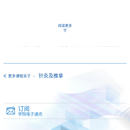
如报读课程将在五个工作天内开课，为免邮递延误报
名程序，建议申请人亲身到学院报名中心报名，并避
阅读更多
免使用支票付款。
除由学院裁定的特殊情况（例如课程因报名人数不足
而取消）之外，一切已缴费用概不退还。如获学院批
准退还款项，以现金、易办事、微信支付、支付宝、
支票或缴费灵（只限网上付款）方式缴交之款项，将
以支票退款；以信用卡缴交之款项，退款将直接退还
针灸及推拿
更多课程关于
到支付款项时使用的信用卡户口。
除本学院网页所列明的学费外，个别课程或有其他额
外收费，详情请联络有关学科职员。
学费及学额不得转让他人。一经取录，学员不得转读
订阅
其他课程，惟学院对特殊情况，可酌情处理。转读申
学院电子通讯
请一经批准，学员须缴付港币120元手续费。
学院对邮递失误而遗失的支票或本票、付款收据或个