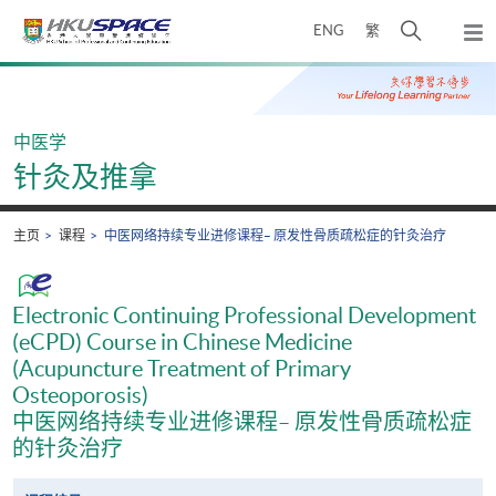
Skip
打
ENG
繁
to
弹
main
开
出
Main
content
搜
主
content
菜
寻
start
单
介
中医学
面
针灸及推拿
主页
课程
中医网络持续专业进修课程– 原发性骨质疏松症的针灸治疗
Electronic Continuing Professional Development
(eCPD) Course in Chinese Medicine
(Acupuncture Treatment of Primary
Osteoporosis)
中医网络持续专业进修课程– 原发性骨质疏松症
的针灸治疗