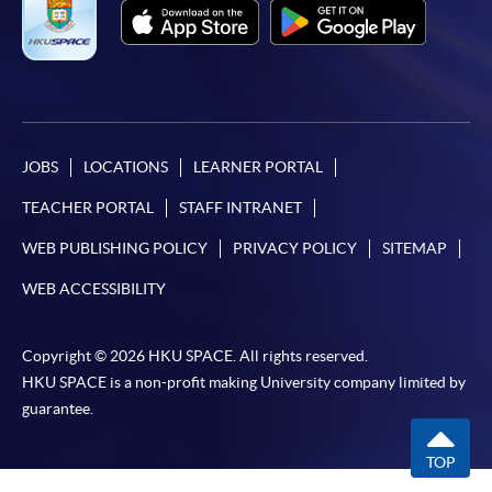
Pay) 、「支付寶」(Online Alipay) 或 「轉數快」(FPS)
繳付學費。
親身報名/郵遞
JOBS
LOCATIONS
LEARNER PORTAL
報讀新課程
TEACHER PORTAL
STAFF INTRANET
WEB PUBLISHING POLICY
PRIVACY POLICY
SITEMAP
凡以「先到先得」為取錄方式的課程，請填妥
WEB ACCESSIBILITY
SF26報名表，親往
報名中心
或以郵遞方式連同學
費以及所需證明文件呈交。
Copyright © 2026 HKU SPACE. All rights reserved.
[
下載報名表SF26
]
HKU SPACE is a non-profit making University company limited by
guarantee.
申請學歷頒授及專業課程可能需要其他資料，報名
表可向報名中心或有關課程負責人索取。填妥申請
TOP
表格後，請連同報名費/學費以及所需證明文件親