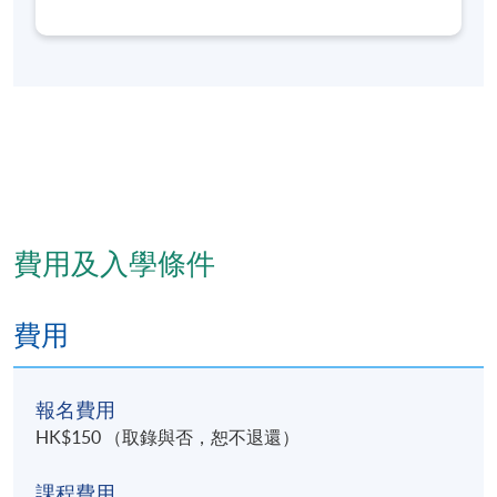
醫藥課程的設計和教學工作，致力開發中醫專科深造
課程及科普養生課程。並曾設計參與中港圍絕經期婦
女體質與圍絕經期綜合症證候調查，擅長中醫體質與
證候的研究，對運用中醫藥及針灸方法治療痛症、中
風後遺症、肥胖病及常見婦科、内科疾病有一定心
得。目前主要負責中醫教學及課程統籌工作。
費用及入學條件
費用
報名費用
HK$150 （取錄與否，恕不退還）
課程費用