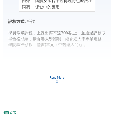
內外
講解及示範中醫傳統特色療法在
同調
保健中的應用
評核方式 :
筆試
學員修畢課程，上課出席率達
70%
以上，並通過評核取
得合格成績，按香港大學體制，經香港大學專業進修
學院獲准頒授「證書
(
單元：中醫藥入門
)
」。
Read More
報名代碼
2480-CM070A
現時接受報名
日期 / 時間
導師