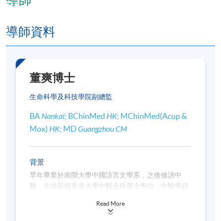
逢周四，7:00pm - 10:00pm
修業期
導師資料
講授：30小時
地點
董爽博士
待定
生命科學及科技學院副總監
BA
Nankai
; BChinMed
HK
; MChinMed(Acup &
Mox)
HK
; MD
Guangzhou CM
背景
早年畢業於南開大學中國語言文學系，之後修讀中
醫，先後取得香港大學中醫全科學士學位、中醫學碩
士（針灸學）學位及廣州中醫藥大學醫學博士（中醫
Read More
婦科）學位，為香港註冊中醫師。曾於醫管局轄下診
所擔任中醫師，加入中醫藥學學部後，參與門診及中