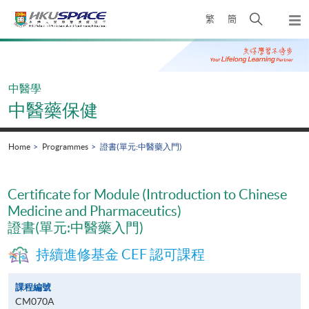
Skip
Open
繁
簡
to
Togg
main
search
navi
Main
content
panel
content
start
中醫學
中醫藥保健
Home
Programmes
證書(單元:中醫藥入門)
Certificate for Module (Introduction to Chinese
Medicine and Pharmaceutics)
證書(單元:中醫藥入門)
持續進修基金 CEF 認可課程
課程編號
CM070A