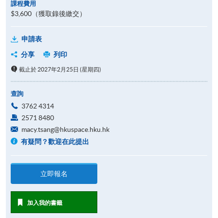
課程費用
$3,600（獲取錄後繳交）
申請表
分享
列印
截止於 2027年2月25日 (星期四)
查詢
3762 4314
2571 8480
macy.tsang@hkuspace.hku.hk
有疑問？歡迎在此提出
立即報名
加入我的書籤