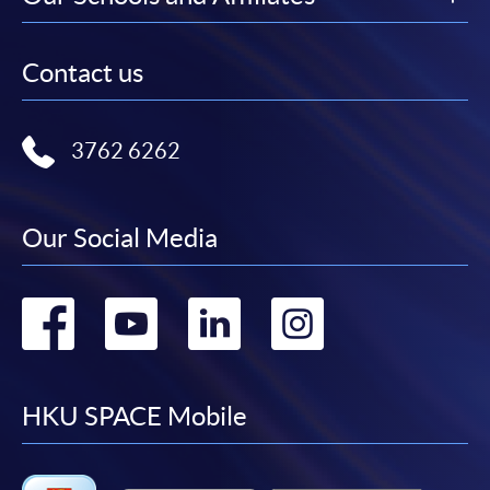
月免息分期付款優惠，必須親臨本學院設有報名服務的教
學中心作付款安排。
Contact us
如欲了解如何於網上報讀新課程及繳費，請瀏覽網上
申請/報讀指南 :
3762 6262
-
短期課程
-
個別學歷頒授課程
Our Social Media
報讀同一學歷頒授課程內其他單元
Go
Go
Go
Go
個別課程為須報讀同一學歷頒授課程及其他單元或繳
to
to
to
to
交下期學費的學員，提供網上服務，如學員就讀的課
程設有此服務，課程負責人會通知學員有關程序。
facebook
youtube
linkedin
instag
HKU SPACE Mobile
網上支付可通過「繳費靈」(PPS) (不適用於手機)、
VISA 或 Mastercard、「微信支付」(Online WeChat