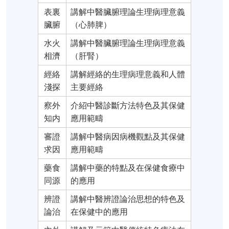
表裏
講解中醫臟腑理論生理病理意義
臟腑
（心肺脾）
水火
講解中醫臟腑理論生理病理意義
相濟
（肝腎）
經絡
講解經絡的生理病理意義和人體
淺探
主要經絡
察外
介紹中醫診斷方法特色及其保健
知内
應用範疇
審證
講解中醫病因病機觀點及其保健
求因
應用範疇
藥食
講解中藥的特點及在保健食療中
同源
的應用
辨證
講解中醫辨證論治思想的特色及
論治
在保健中的應用