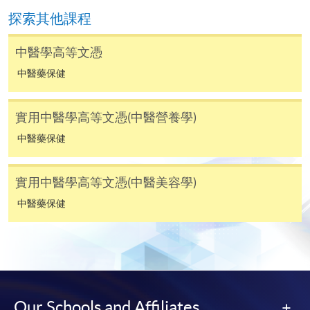
某些課程須甄選入學，並要求申請人上載課程網頁
探索其他課程
中指定所須文件(如學歷證明)。系統只支援doc,
docx, jpg 和pdf格式之附件。
中醫學高等文憑
中醫藥保健
繳交所需費用
實用中醫學高等文憑(中醫營養學)
申請人可使用以下方式繳交報名費或課程費用:
中醫藥保健
繳費靈網上服務
- 申請人須先開立繳費靈戶口及設
定繳費靈網上密碼。有關如何申請繳費靈戶口及密
實用中醫學高等文憑(中醫美容學)
碼，請瀏覽繳費靈網址
http://www.ppshk.com
。
中醫藥保健
*信用咭網上繳費服務
- 申請人可以 VISA 或
Mastercard（包括「香港大學專業進修學院
Mastercard卡」）繳付學費。
*香港大學專業進修學院Mastercard卡
持有人如欲享用十個
Our Schools and Affiliates