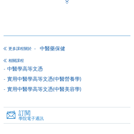
香港大學專業進修學院提供24小時網上報名及繳費服
務，申請人可通過網上申請個別學歷頒授課程和報讀
大部份公開招生的課程(以先到先得形式報名的課程)。
申請人可在網上使用「繳費靈」(PPS) (不適用於手
機)、VISA 或 Mastercard。除上述支付方式之外，如就
中醫藥保健
讀學歷頒授課程設有網上服務，在學學員亦可以「微
更多課程關於
信支付」(Online WeChat Pay) 、「支付寶」(Online
相關課程
Alipay) 或 「轉數快」(FPS) 繳付學費。
中醫學高等文憑
實用中醫學高等文憑(中醫營養學)
報讀新課程
實用中醫學高等文憑(中醫美容學)
填寫網上報名表格
申請人可按該課程網頁的右上角的
訂閱
圖示進入網上服務網頁，然
學院電子通訊
後按照指示填妥網上報名表格。