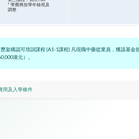
* 學費將按學年檢視及
調整
架構認可培訓課程 (A1-1課程) 凡現職中藥從業員，獲該基
,000港元）。
費用及入學條件