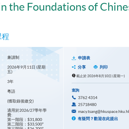
n the Foundations of Chin
課程
兼讀制
申請表
2026年9月11日 (星期
分享
列印
五)
截止於 2026年8月10日 (星期一)
3年
查詢
粵語
3762 4314
(獲取錄後繳交)
25718480
適用於2026/27學年學
macy.tsang@hkuspace.hku.h
費:
有疑問？歡迎在此提出
第一階段：$31,800
第二階段：$33,500*
第三階段：$26,700*