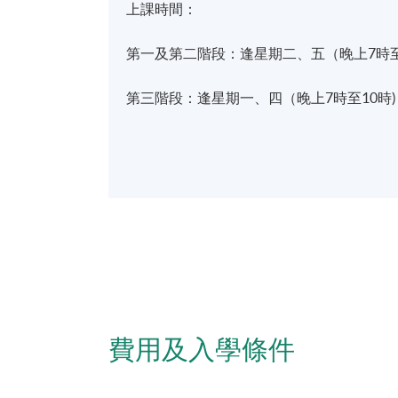
上課時間：
修業期
第一及第二階段：逢星期二、五（晚上7時至
3年 ( 兼讀制 )
第三階段：逢星期一、四（晚上7時至10時)
地點
九龍東分校
費用及入學條件