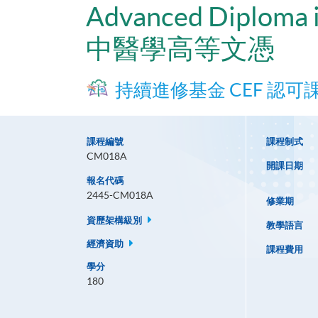
Advanced Diploma i
中醫學高等文憑
持續進修基金 CEF 認可
課程編號
課程制式
CM018A
開課日期
報名代碼
2445-CM018A
修業期
資歷架構級別
教學語言
經濟資助
課程費用
學分
180