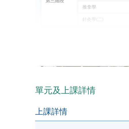
第三階段
推拿學
針灸學(二)
學員修畢本課程第一至三階段，在各學科的上課出
單元及上課詳情
達100%），通過所有考核及考試，並取得
＊學員修畢本課程，並不代表符合報考香港
上課詳情
報名代碼
2445-CM018A