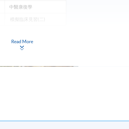
中醫康復學
模擬臨床見習
(二)
Read More
席率達 80%或以上（模擬臨床見習(一) 及 (二) 出席率必須
合格成績，可獲頒發「中醫學高等文憑」學銜 。
中醫藥管理委員會之中醫執業資格試資格。
現時接受報名