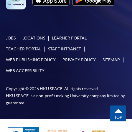
JOBS
LOCATIONS
LEARNER PORTAL
TEACHER PORTAL
STAFF INTRANET
WEB PUBLISHING POLICY
PRIVACY POLICY
SITEMAP
WEB ACCESSIBILITY
Copyright © 2026 HKU SPACE. All rights reserved.
HKU SPACE is a non-profit making University company limited by
guarantee.
TOP