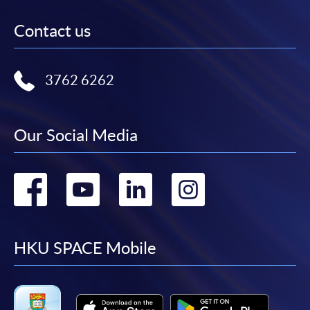
Contact us
3762 6262
Our Social Media
Go
Go
Go
Go
to
to
to
to
facebook
youtube
linkedin
instag
HKU SPACE Mobile