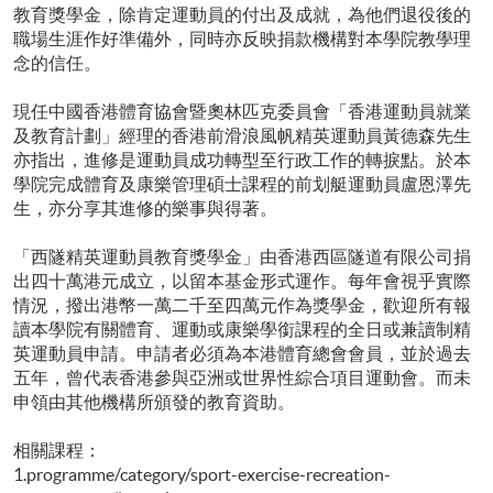
教育獎學金，除肯定運動員的付出及成就，為他們退役後的
職場生涯作好準備外，同時亦反映捐款機構對本學院教學理
念的信任。
現任中國香港體育協會暨奧林匹克委員會「香港運動員就業
及教育計劃」經理的香港前滑浪風帆精英運動員黃德森先生
亦指出，進修是運動員成功轉型至行政工作的轉捩點。於本
學院完成體育及康樂管理碩士課程的前划艇運動員盧恩澤先
生，亦分享其進修的樂事與得著。
「西隧精英運動員教育獎學金」由香港西區隧道有限公司捐
出四十萬港元成立，以留本基金形式運作。每年會視乎實際
情況，撥出港幣一萬二千至四萬元作為獎學金，歡迎所有報
讀本學院有關體育、運動或康樂學銜課程的全日或兼讀制精
英運動員申請。申請者必須為本港體育總會會員，並於過去
五年，曾代表香港參與亞洲或世界性綜合項目運動會。而未
申領由其他機構所頒發的教育資助。
相關課程：
1.programme/category/sport-exercise-recreation-