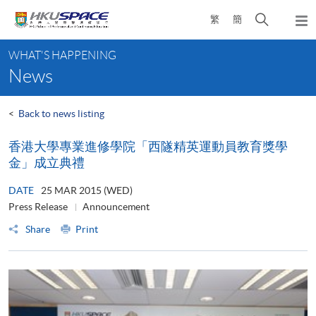
Skip
Open
繁
簡
to
Togg
main
search
navi
Main
content
panel
WHAT'S HAPPENING
content
News
start
<
Back to news listing
香港大學專業進修學院「西隧精英運動員教育獎學
金」成立典禮
DATE
25 MAR 2015 (WED)
Press Release
Announcement
Share
Print