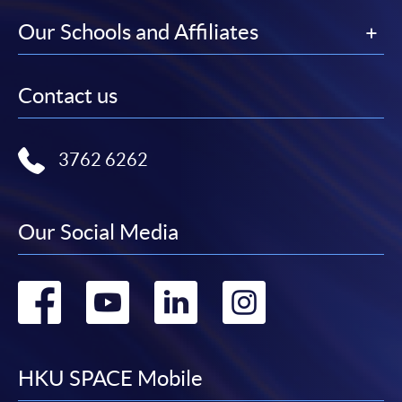
Our Schools and Affiliates
Contact us
3762 6262
Our Social Media
Go
Go
Go
Go
to
to
to
to
facebook
youtube
linkedin
instag
HKU SPACE Mobile