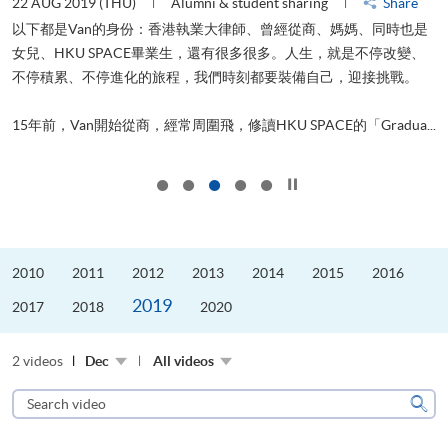
22 AUG 2019 (THU)
Alumni & student sharing
Share
0
以下都是Van的身份：香港執業大律師、曾經從商、媽媽、同時也是
女兒、HKU SPACE畢業生，還有很多很多。人生，就是不停改變、
求
不停積累、不停進化的旅程，我們時刻都要裝備自己，迎接挑戰。
H
也
理
.
15年前，Van開始從商，經常周圍飛，修讀HKU SPACE的「Gradua...
M
Click to stop the slider
2010
2011
2012
2013
2014
2015
2016
2019
2017
2018
2020
2 videos
Dec
All videos
Search
video
Sear