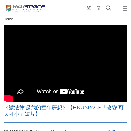
Skip
Open
繁
簡
to
Togg
main
search
navi
Main
Home
content
panel
content
start
改
《讀法律 是我的童年夢想》【HKU SPACE「改變‧可
A
大可小」短片】
T