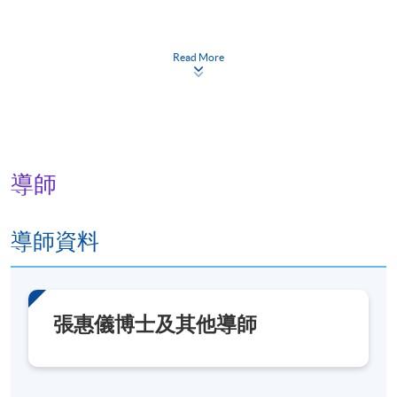
報名代碼
2290-AT006A
現時接受報名
Read More
日期 / 時間
逢周六，10:30am - 1:00pm，部分課堂或活動會另定
日期和時間
導師
修業期
導師資料
約2年，約212小時
地點
港大保良何鴻燊社區書院
張惠儀博士及其他導師
導師亦會帶領學員前往美術館等機構參觀