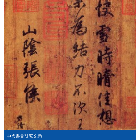
Mastercard繳付有關課程的報名費或學費。除上述支
付方式之外，如就讀學歷頒授課程設有網上服務，學
員亦可以微信支付（Online WeChat Pay）、支付寶
（Online Alipay）或轉數快（FPS）繳付學費，詳情請
參閱
報名辦法 -
網上報名服務
。
注意事項:
如報讀課程將在五個工作天內開課，為免郵遞延誤報
名程序，建議申請人親身到學院報名中心報名，並避
免使用支票付款。
除由學院裁定的特殊情況（例如課程因報名人數不足
而取消）之外，一切已繳費用概不退還。如獲學院批
准退還款項，以現金、易辦事、微信支付、支付寶、
支票或繳費靈（只限網上付款）方式繳交之款項，將
以支票退款；以信用卡繳交之款項，退款將直接退還
中國書畫研究文憑