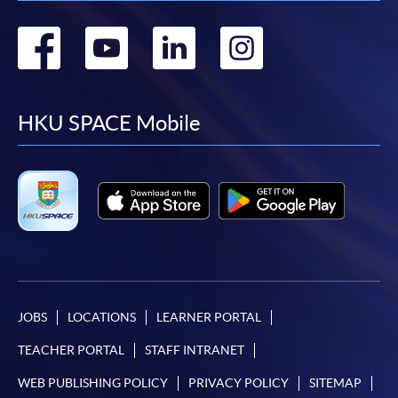
Go
Go
Go
Go
to
to
to
to
facebook
youtube
linkedin
instag
HKU SPACE Mobile
JOBS
LOCATIONS
LEARNER PORTAL
TEACHER PORTAL
STAFF INTRANET
WEB PUBLISHING POLICY
PRIVACY POLICY
SITEMAP