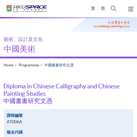
Skip
Open
繁
簡
to
Togg
main
search
navi
Main
content
panel
content
start
藝術、設計及文化
中國美術
Home
Programmes
中國書畫研究文憑
Diploma in Chinese Calligraphy and Chinese
Painting Studies
中國書畫研究文憑
課程編號
AT006A
報名代碼