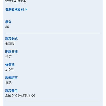
2290-AT006A
資歷架構級別
學分
60
課程制式
兼讀制
開課日期
待定
修業期
約2年
教學語言
粵語
課程費用
$36,040 (分2期繳交)