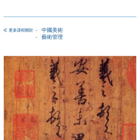
證明文件；
或可將上述文件一併寄交各報名中心，信封上請註明
「報讀課程」，惟學院對郵遞失誤而遺失的支票及個
人資料概不負責。
中國美術
更多課程關於
藝術管理
3. VISA / Mastercard
申請人可親臨學院任何一所報名中心，以 VISA 或
Mastercard（包括「香港大學專業進修學院
Mastercard卡」）繳付學費。香港大學專業進修學院
Mastercard卡持有人，如報讀課程滿港幣2,000元，可
享有十個月免息分期付款優惠，惟課程申請人必須為
信用卡持有人。詳情請向學院報名中心職員查詢。
4. 網上繳費服務
大部份公開招生的課程（以先到先得形式報名）及個
別學歷頒授課程提供網上報名/註冊服務，申請人可在
網上使用「繳費靈」（不適用於手機）、VISA或