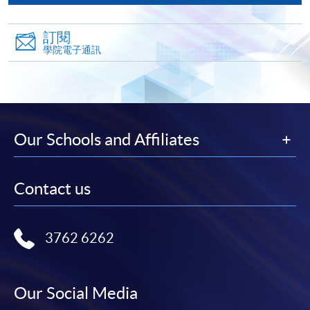
到支付款項時使用的信用卡戶口。
除本學院網頁所列明的學費外，個別課程或有其他額
訂閱
外收費，詳情請聯絡有關學科職員。
學院電子通訊
學費及學額不得轉讓他人。一經取錄，學員不得轉讀
其他課程，惟學院對特殊情況，可酌情處理。轉讀申
請一經批准，學員須繳付港幣120元手續費。
學院對郵遞失誤而遺失的支票或本票、付款收據或個
Our Schools and Affiliates
人資料，概不負責。
若學員有意申請付款證明書，請把填妥之申請表、貼
上足夠郵資的回郵信封、連同劃線支票交回本學院。
Contact us
每張收據申請費用為港幣30 元。支票抬頭註明「香
港大學專業進修學院」。
3762 6262
Our Social Media