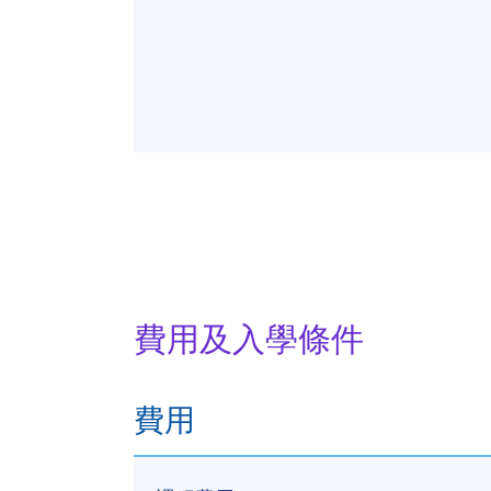
費用及入學條件
費用
報名代碼
2070-PE099A