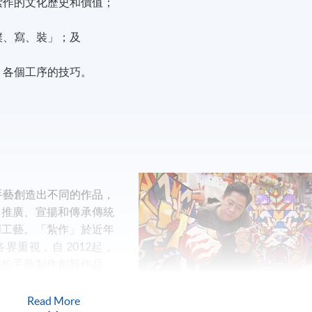
紮作的文化歷史和價值；
撲、寫、裝」；及
」各個工序的技巧。
手藝創造出不同的作品，
力推廣、宣揚和傳承傳統
門工藝。「紮作」於近年
重視，自 2012起，
傳統手藝製作創新作品，
藝術，不少作品曾被送往
韓國東大門設計廣場、上
Read More