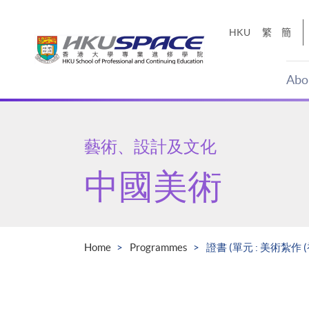
Skip
to
HKU
繁
簡
main
content
Abo
Main
content
start
藝術、設計及文化
中國美術
Home
Programmes
證書 (單元 : 美術紮作 (