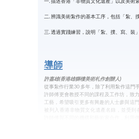
一. 描述香港「非物質文化遺產」以及美術
二. 辨識美術紮作的基本工序，包括「紮、
三. 透過實踐練習，說明「紮、撲、寫、裝
導師
許嘉雄(香港雄獅樓美術札作創辦人)
從事紮作行業30 多年，除了利用紮作這門
許師傅更會教授不同的課程及工作坊，致
工藝，希望吸引更多有興趣的人士參與這
被列入香港非物質文化遺產名錄，並受到各界
許師傅與不同的機構和藝術家合作，利用
製作獅頭、龍頭、花燈、花炮等大型装置
澳洲金龍博物館、美國亞洲藝術博物館、