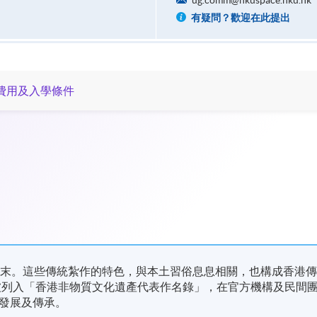
ug.comm@hkuspace.hku.hk
有疑問？歡迎在此提出
費用及入學條件
紀末。這些傳統紮作的特色，與本土習俗息息相關，也構成香港
藝被列入「香港非物質文化遺產代表作名錄」，在官方機構及民間
發展及傳承。