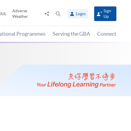
Adverse
Sign
Share
Open
OUL
Login
Weather
Up
to
search
panel
national Programmes
Serving the GBA
Connect