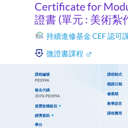
Certificate for Mod
證書 (單元 : 美術紮作
持續進修基金 CEF 認可
微證書課程
課程編號
課程制式
PE099A
開課日期
報名代碼
修業期
2070-PE099A
教學語言
資歷架構級別
課程費用
經濟資助
學分