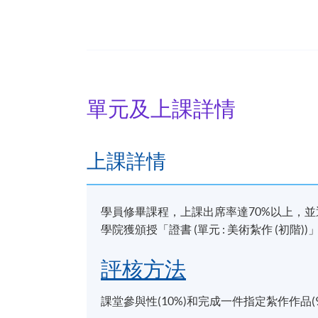
海市群眾藝術館、北京恭王府等作展覽。20
任香港大學專業進修學院美術紮作課程導師
單元及上課詳情
上課詳情
學員修畢課程，上課出席率達70%以上，
學院獲頒授「證書 (單元 : 美術紮作 (初階))
評核方法
課堂參與性(10%)和完成一件指定紮作作品(9