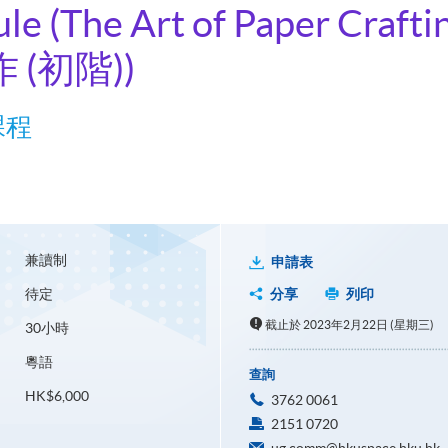
ule (The Art of Paper Crafti
 (初階))
課程
兼讀制
申請表
待定
分享
列印
截止於 2023年2月22日 (星期三)
30小時
粵語
查詢
HK$6,000
3762 0061
2151 0720