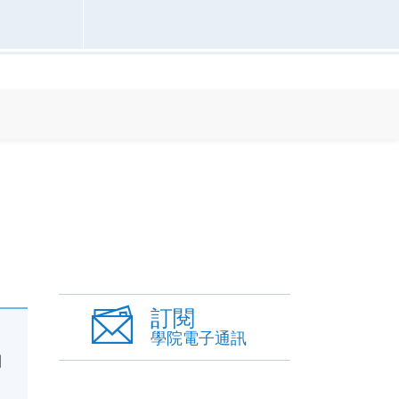
訂閱
學院電子通訊
傳
團