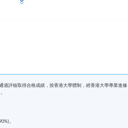
22年起，許師傅應邀擔
。
並通過評核取得合格成績，按香港大學體制，經香港大學專業進修
」。
0%)。