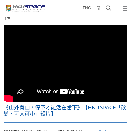
Skip
打
ENG
簡
to
彈
main
開
出
Main
主頁
content
搜
主
content
選
尋
start
單
介
面
可
《山外有山，停下才能活在當下》【HKU SPACE「改
A
變‧可大可小」短片】
T