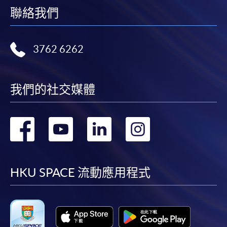
聯絡我們
3762 6262
我們的社交媒體
轉
轉
轉
轉
到
到
到
到
facebook
youtube
linkedin
instag
HKU SPACE 流動應用程式