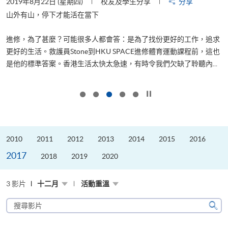
2019年8月22日 (星期四)
校友及學生分享
分享
2
是
山外有山，停下才能活在當下
、
進修，為了甚麼？可能很多人都會答：是為了找份更好的工作，追求
H
更好的生活。救護員Stone到HKU SPACE進修體育運動課程前，這也
理
..
是他的標準答案。香港生活太快太急速，有時令我們欠缺了聆聽內...
M
按下以暫停幻燈片
2010
2011
2012
2013
2014
2015
2016
2017
2018
2019
2020
3 影片
十二月
活動重溫
搜
尋
搜
影
尋