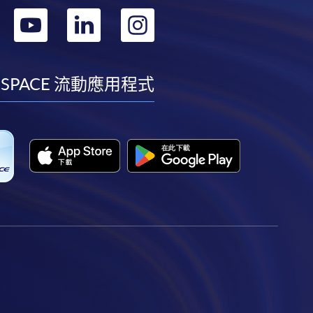
轉
轉
轉
轉
到
到
到
到
facebook
youtube
linkedin
instagram
 SPACE 流動應用程式