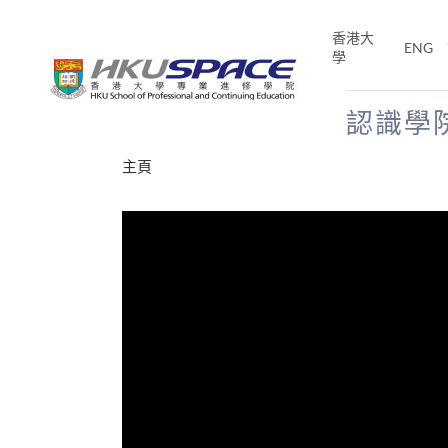
Skip
to
香港大
ENG
main
學
content
認識學
Main
主頁
content
start
才能活在
CE「改
片】
分享