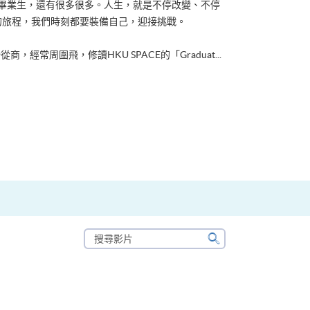
ACE畢業生，還有很多很多。人生，就是不停改變、不停
的旅程，我們時刻都要裝備自己，迎接挑戰。
從商，經常周圍飛，修讀HKU SPACE的「Graduat...
搜
尋
搜
影
尋
片