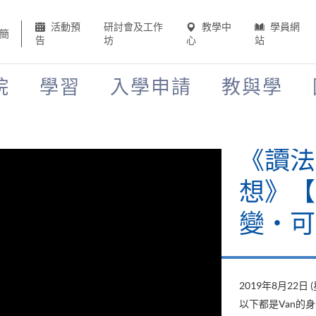
活動預
研討會及工作
教學中
學員網
簡
告
坊
心
站
院
學習
入學申請
教與學
《讀法
想》【H
變‧可
2019年8月22日 
以下都是Van的