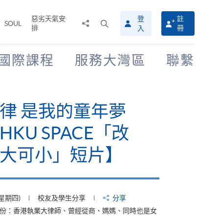
惡劣天氣安
登
註
分
打
SOUL
排
冊
入
享
開
至
搜
尋
國際課程
服務大灣區
聯繫
介
面
律 是我的童年夢
KU SPACE「改
大可小」短片】
(星期四)
校友及學生分享
分享
身份：香港執業大律師、曾經從商、媽媽、同時也是女