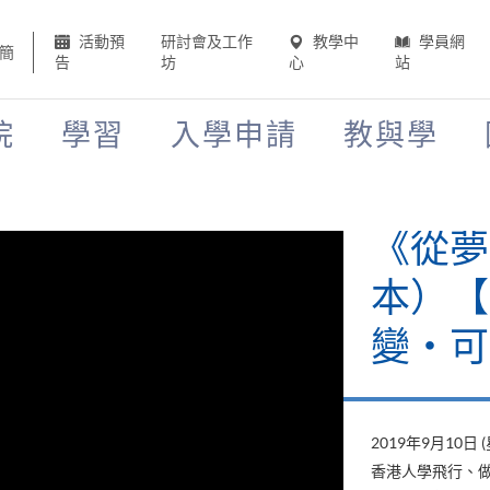
活動預
研討會及工作
教學中
學員網
簡
告
坊
心
站
院
學習
入學申請
教與學
《從夢
本）【H
變‧可
2019年9月10日 
香港人學飛行、做