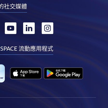
的社交媒體
轉
轉
轉
轉
到
到
到
到
facebook
youtube
linkedin
instagram
 SPACE 流動應用程式