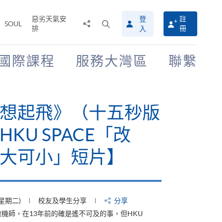
惡劣天氣安
登
註
分
打
SOUL
排
冊
入
享
開
至
搜
尋
國際課程
服務大灣區
聯繫
介
面
想起飛》（十五秒版
KU SPACE「改
大可小」短片】
(星期二)
校友及學生分享
分享
機師，在13年前的確是遙不可及的事，但HKU