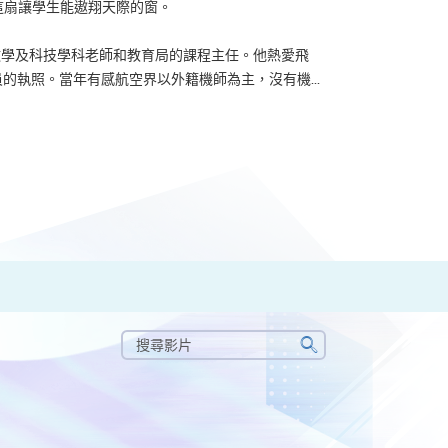
了這扇讓學生能遨翔天際的窗。
u 曾任數學及科技學科老師和教育局的課程主任。他熱愛飛
的執照。當年有感航空界以外籍機師為主，沒有機...
搜
尋
搜
影
尋
片