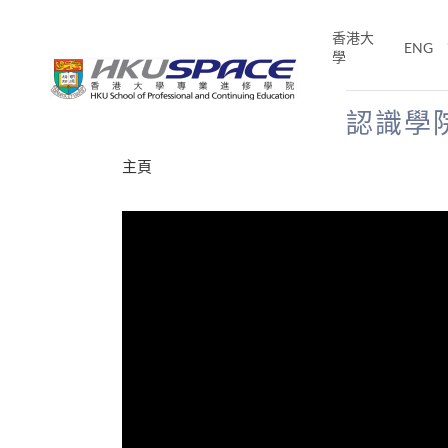
Skip
to
香港大
ENG
main
學
content
認識學
Main
主頁
content
start