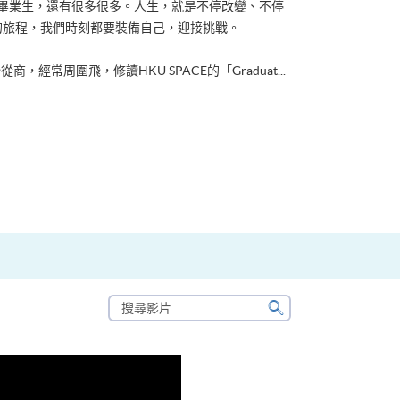
ACE畢業生，還有很多很多。人生，就是不停改變、不停
的旅程，我們時刻都要裝備自己，迎接挑戰。
從商，經常周圍飛，修讀HKU SPACE的「Graduat...
搜
尋
搜
影
尋
片