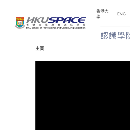
Skip
to
香港大
ENG
main
學
content
認識學
Main
主頁
content
start
才能活在
CE「改
片】
分享