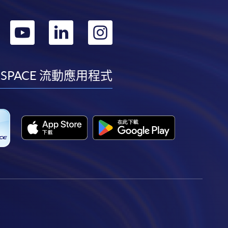
轉
轉
轉
轉
到
到
到
到
facebook
youtube
linkedin
instagram
 SPACE 流動應用程式