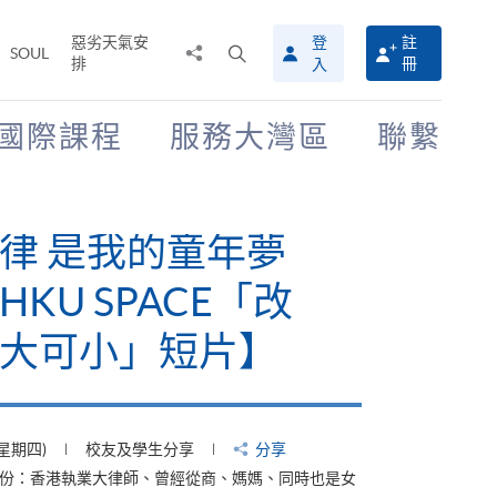
惡劣天氣安
登
註
分
打
SOUL
排
冊
入
享
開
至
搜
尋
國際課程
服務大灣區
聯繫
介
面
律 是我的童年夢
KU SPACE「改
大可小」短片】
(星期四)
校友及學生分享
分享
身份：香港執業大律師、曾經從商、媽媽、同時也是女