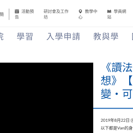
活動預
研討會及工作
教學中
學員網
簡
告
坊
心
站
院
學習
入學申請
教與學
《讀法
想》【H
變‧可
2019年8月22日 
以下都是Van的