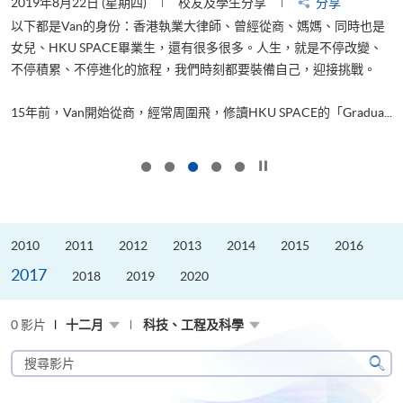
2019年8月22日 (星期四)
校友及學生分享
分享
2
以下都是Van的身份：香港執業大律師、曾經從商、媽媽、同時也是
女兒、HKU SPACE畢業生，還有很多很多。人生，就是不停改變、
求
不停積累、不停進化的旅程，我們時刻都要裝備自己，迎接挑戰。
H
也
理
.
15年前，Van開始從商，經常周圍飛，修讀HKU SPACE的「Gradua...
M
按下以暫停幻燈片
2010
2011
2012
2013
2014
2015
2016
2017
2018
2019
2020
0 影片
十二月
科技、工程及科學
搜
尋
搜
影
尋