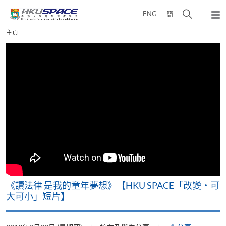
Skip
打
ENG
簡
to
彈
main
開
出
Main
主頁
content
搜
主
content
選
尋
start
單
介
面
改
《讀法律 是我的童年夢想》【HKU SPACE「改變‧可
A
大可小」短片】
T