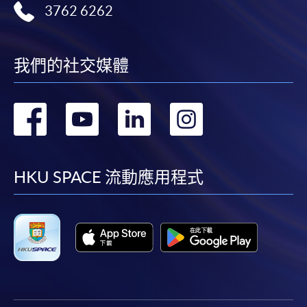
3762 6262
我們的社交媒體
轉
轉
轉
轉
到
到
到
到
facebook
youtube
linkedin
instag
HKU SPACE 流動應用程式