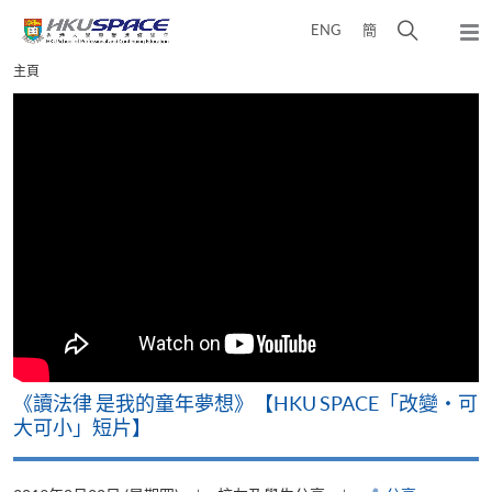
Skip
打
ENG
簡
to
彈
main
開
出
Main
主頁
content
搜
主
content
選
尋
start
單
介
面
改
《讀法律 是我的童年夢想》【HKU SPACE「改變‧可
A
大可小」短片】
T