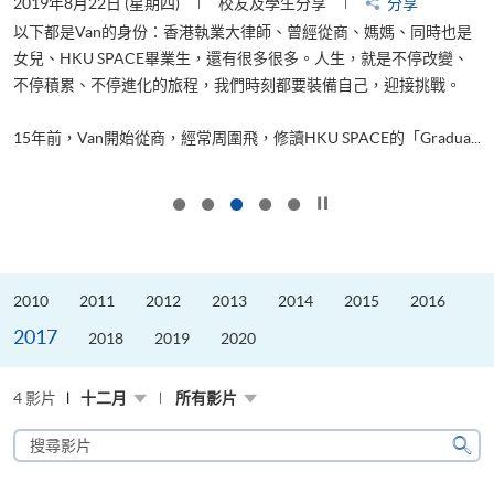
2019年8月22日 (星期四)
校友及學生分享
分享
2
以下都是Van的身份：香港執業大律師、曾經從商、媽媽、同時也是
女兒、HKU SPACE畢業生，還有很多很多。人生，就是不停改變、
求
不停積累、不停進化的旅程，我們時刻都要裝備自己，迎接挑戰。
H
也
理
.
15年前，Van開始從商，經常周圍飛，修讀HKU SPACE的「Gradua...
M
按下以暫停幻燈片
2010
2011
2012
2013
2014
2015
2016
2017
2018
2019
2020
4 影片
十二月
所有影片
搜
尋
搜
影
尋