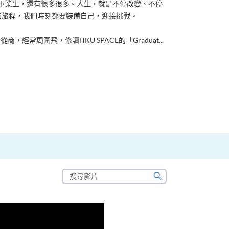
ACE畢業生，還有很多很多。人生，就是不停改變、不停
的旅程，我們時刻都要裝備自己，迎接挑戰。
從商，經常周圍飛，修讀HKU SPACE的「Graduat...
搜
尋
搜
影
尋
片