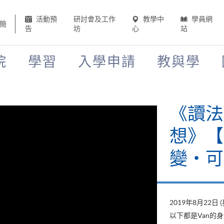
活動預
研討會及工作
教學中
學員網
簡
告
坊
心
站
院
學習
入學申請
教與學
《讀法
想》【H
變‧可
2019年8月22日 
以下都是Van的