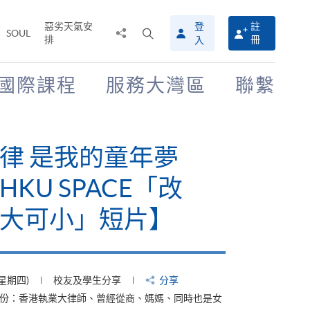
惡劣天氣安
登
註
分
打
SOUL
排
冊
入
享
開
至
搜
尋
國際課程
服務大灣區
聯繫
介
面
律 是我的童年夢
KU SPACE「改
大可小」短片】
(星期四)
校友及學生分享
分享
身份：香港執業大律師、曾經從商、媽媽、同時也是女