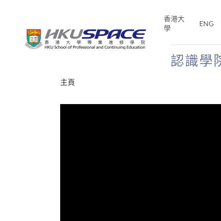
Skip
to
香港大
ENG
main
學
content
認識學
Main
主頁
content
start
才能活在
CE「改
片】
分享