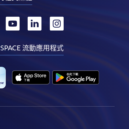
轉
轉
轉
轉
到
到
到
到
facebook
youtube
linkedin
instagram
 SPACE 流動應用程式