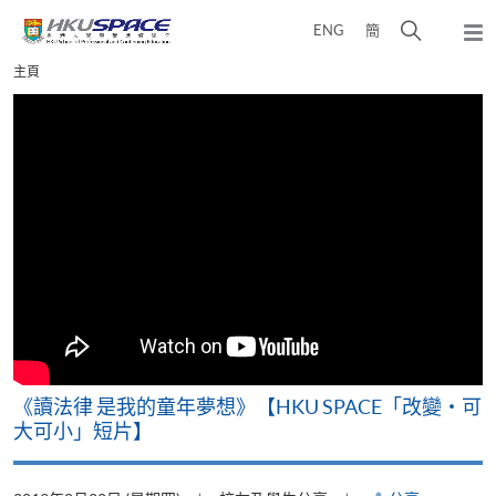
Skip
打
ENG
簡
to
彈
main
開
出
Main
主頁
content
搜
主
content
選
尋
start
單
介
面
改
《讀法律 是我的童年夢想》【HKU SPACE「改變‧可
A
大可小」短片】
T