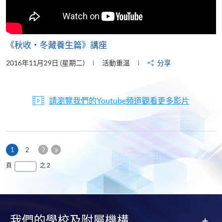
《秋收‧冬藏養生篇》講座
2016年11月29日 (星期二)
活動重溫
分享
請瀏覽我們的Youtube頻道觀看更多影片
下
本
1
2
一
頁
最
頁
之 2
頁
後
一
頁
我們的學校及附屬機構