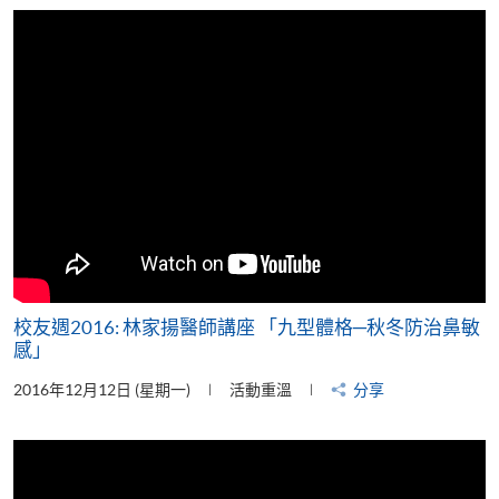
片
校友週2016: 林家揚醫師講座 「九型體格─秋冬防治鼻敏
感」
2016年12月12日 (星期一)
活動重溫
分享