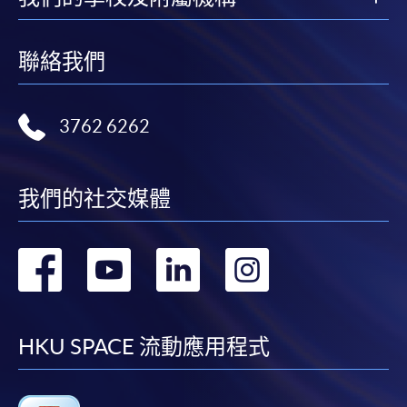
聯絡我們
3762 6262
我們的社交媒體
轉
轉
轉
轉
到
到
到
到
facebook
youtube
linkedin
instag
HKU SPACE 流動應用程式