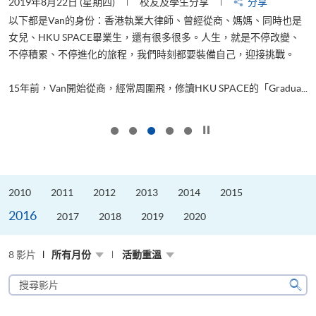
2019年8月22日 (星期四)
校友及學生分享
分享
2
以下都是Van的身份：香港執業大律師、曾經從商、媽媽、同時也是
女兒、HKU SPACE畢業生，還有很多很多。人生，就是不停改變、
求
不停積累、不停進化的旅程，我們時刻都要裝備自己，迎接挑戰。
H
也
理
.
15年前，Van開始從商，經常周圍飛，修讀HKU SPACE的「Gradua...
M
按下以暫停幻燈片
2010
2011
2012
2013
2014
2015
2016
2017
2018
2019
2020
8 影片
所有月份
活動重溫
搜
尋
搜
影
尋