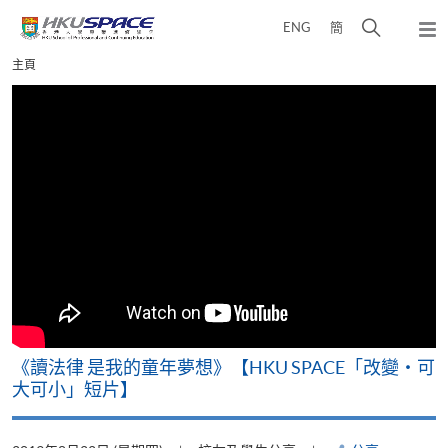
Skip
打
ENG
簡
to
彈
main
開
出
Main
主頁
content
搜
主
content
選
尋
start
單
介
面
改
《讀法律 是我的童年夢想》【HKU SPACE「改變‧可
A
大可小」短片】
T