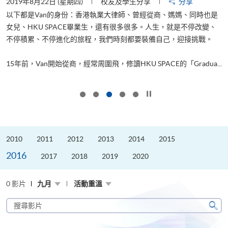
2019年8月22日 (星期四)
校友及學生分享
分享
2
以下都是Van的身份：香港執業大律師、曾經從商、媽媽、同時也是
女兒、HKU SPACE畢業生，還有很多很多。人生，就是不停改變、
求
不停積累、不停進化的旅程，我們時刻都要裝備自己，迎接挑戰。
H
也
理
.
15年前，Van開始從商，經常周圍飛，修讀HKU SPACE的「Gradua...
M
按下以暫停幻燈片
2010
2011
2012
2013
2014
2015
2016
2017
2018
2019
2020
0 影片
九月
活動重溫
搜
尋
搜
影
尋