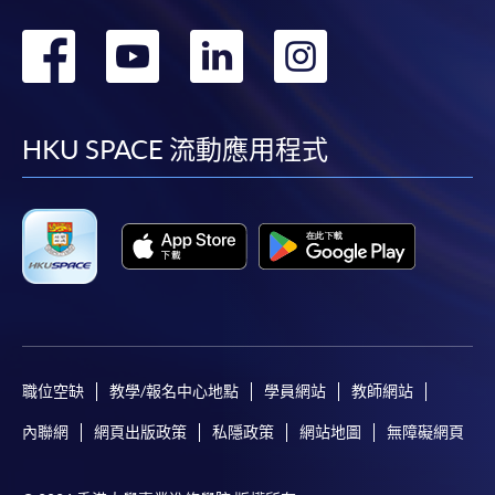
轉
轉
轉
轉
到
到
到
到
facebook
youtube
linkedin
instag
HKU SPACE 流動應用程式
職位空缺
教學/報名中心地點
學員網站
教師網站
內聯網
網頁出版政策
私隱政策
網站地圖
無障礙網頁