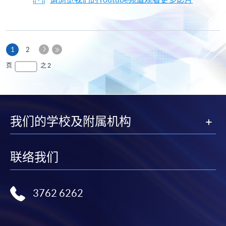
下
本
1
2
一
页
最
页
之 2
页
后
一
页
我们的学校及附属机构
联络我们
3762 6262