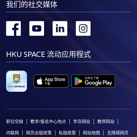
我们的社交媒体
转
转
转
转
到
到
到
到
facebook
youtube
linkedin
instag
HKU SPACE 流动应用程式
职位空缺
教学/报名中心地点
学员网站
教师网站
内联网
网页出版政策
私隐政策
网站地图
无障碍网页