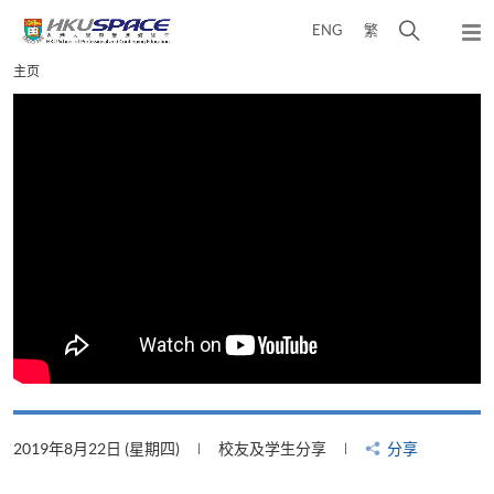
Skip
打
ENG
繁
to
弹
main
开
出
Main
主页
content
搜
主
content
菜
寻
start
单
介
面
2019年8月22日 (星期四)
校友及学生分享
分享
2