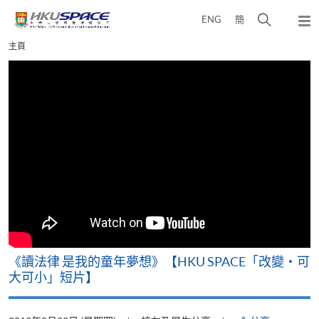
Skip
打
ENG
簡
to
彈
main
開
出
Main
主頁
content
搜
主
content
選
尋
start
單
介
面
改
《讀法律 是我的童年夢想》【HKU SPACE「改變‧可
A
大可小」短片】
T