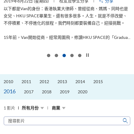
2019年8月22日 (星期四)
校友及學生分享
分享
2
以下都是Van的身份：香港執業大律師、曾經從商、媽媽、同時也是
女兒、HKU SPACE畢業生，還有很多很多。人生，就是不停改變、
求
不停積累、不停進化的旅程，我們時刻都要裝備自己，迎接挑戰。
H
也
理
.
15年前，Van開始從商，經常周圍飛，修讀HKU SPACE的「Gradua...
M
按下以暫停幻燈片
2010
2011
2012
2013
2014
2015
2016
2017
2018
2019
2020
1 影片
所有月份
商業
搜
尋
搜
影
尋