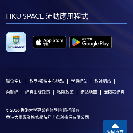
到
到
到
到
facebook
youtube
linkedin
instag
HKU SPACE 流動應用程式
職位空缺
教學/報名中心地點
學員網站
教師網站
內聯網
網頁出版政策
私隱政策
網站地圖
無障礙網頁
© 2026 香港大學專業進修學院 版權所有
香港大學專業進修學院乃非牟利擔保有限公司
返回頁首