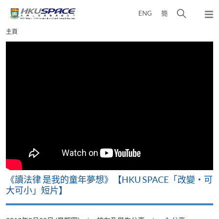
Skip
打
ENG
簡
to
彈
main
開
出
Main
主頁
content
搜
主
content
選
尋
start
單
介
面
改
《讀法律 是我的童年夢想》【HKU SPACE「改變‧可
A
大可小」短片】
T