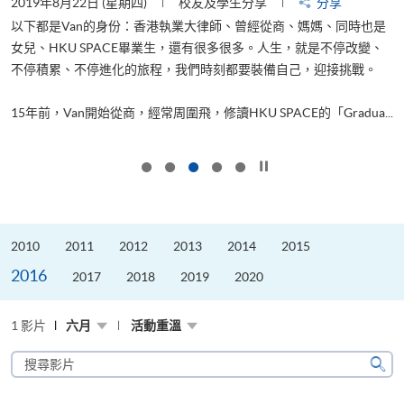
2019年8月22日 (星期四)
校友及學生分享
分享
2
以下都是Van的身份：香港執業大律師、曾經從商、媽媽、同時也是
女兒、HKU SPACE畢業生，還有很多很多。人生，就是不停改變、
求
不停積累、不停進化的旅程，我們時刻都要裝備自己，迎接挑戰。
H
也
理
.
15年前，Van開始從商，經常周圍飛，修讀HKU SPACE的「Gradua...
M
按下以暫停幻燈片
2010
2011
2012
2013
2014
2015
2016
2017
2018
2019
2020
1 影片
六月
活動重溫
搜
尋
搜
影
尋