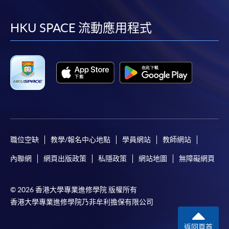
到
到
到
到
facebook
youtube
linkedin
instag
HKU SPACE 流動應用程式
職位空缺
教學/報名中心地點
學員網站
教師網站
內聯網
網頁出版政策
私隱政策
網站地圖
無障礙網頁
© 2026 香港大學專業進修學院 版權所有
香港大學專業進修學院乃非牟利擔保有限公司
返回頁首