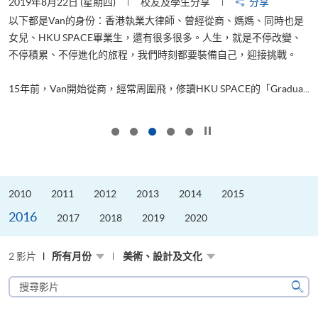
2019年8月22日 (星期四)
校友及學生分享
分享
2
以下都是Van的身份：香港執業大律師、曾經從商、媽媽、同時也是
女兒、HKU SPACE畢業生，還有很多很多。人生，就是不停改變、
求
不停積累、不停進化的旅程，我們時刻都要裝備自己，迎接挑戰。
H
也
理
.
15年前，Van開始從商，經常周圍飛，修讀HKU SPACE的「Gradua...
M
按下以暫停幻燈片
2010
2011
2012
2013
2014
2015
2016
2017
2018
2019
2020
2 影片
所有月份
美術、設計及文化
搜
尋
搜
影
尋