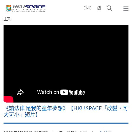
Skip
打
ENG
簡
to
彈
main
開
出
Main
主頁
content
搜
主
content
選
尋
start
單
介
面
改
《讀法律 是我的童年夢想》【HKU SPACE「改變‧可
A
大可小」短片】
T