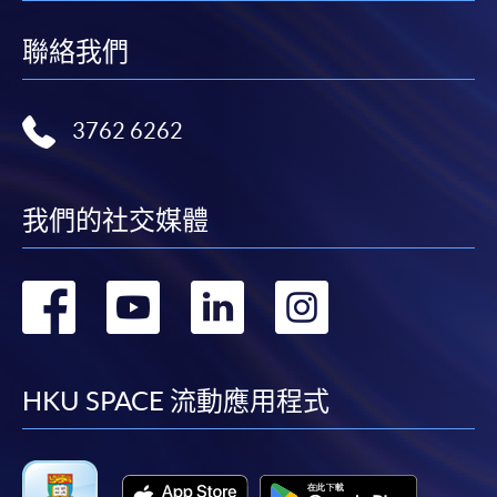
聯絡我們
3762 6262
我們的社交媒體
轉
轉
轉
轉
到
到
到
到
facebook
youtube
linkedin
instag
HKU SPACE 流動應用程式