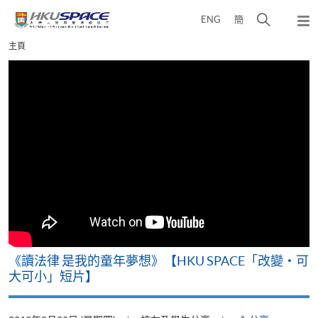
Skip
打
ENG
簡
to
彈
main
開
出
Main
主頁
content
搜
主
content
選
尋
start
單
介
面
改
《讀法律 是我的童年夢想》【HKU SPACE「改變‧可
A
大可小」短片】
T