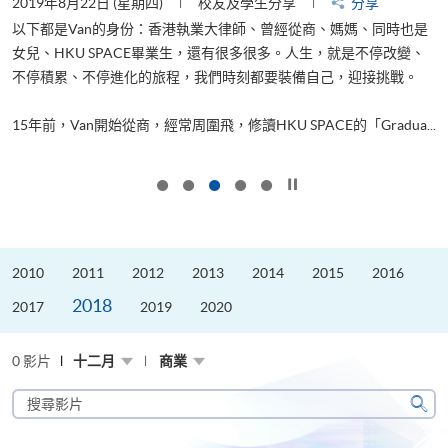
2019年8月22日 (星期四)
校友及學生分享
分享
2
以下都是Van的身份：香港執業大律師、曾經從商、媽媽、同時也是
女兒、HKU SPACE畢業生，還有很多很多。人生，就是不停改變、
求
不停積累、不停進化的旅程，我們時刻都要裝備自己，迎接挑戰。
H
也
理
.
15年前，Van開始從商，經常周圍飛，修讀HKU SPACE的「Gradua...
M
按下以暫停幻燈片
2010
2011
2012
2013
2014
2015
2016
2018
2017
2019
2020
0 影片
十二月
商業
搜
尋
搜
影
尋