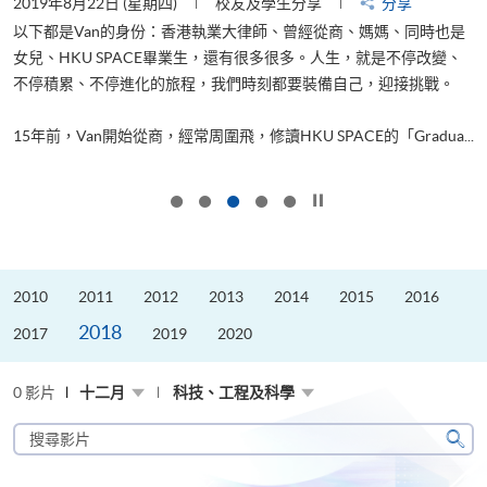
2019年8月22日 (星期四)
校友及學生分享
分享
2
以下都是Van的身份：香港執業大律師、曾經從商、媽媽、同時也是
女兒、HKU SPACE畢業生，還有很多很多。人生，就是不停改變、
求
不停積累、不停進化的旅程，我們時刻都要裝備自己，迎接挑戰。
H
也
理
.
15年前，Van開始從商，經常周圍飛，修讀HKU SPACE的「Gradua...
M
按下以暫停幻燈片
2010
2011
2012
2013
2014
2015
2016
2018
2017
2019
2020
0 影片
十二月
科技、工程及科學
搜
尋
搜
影
尋