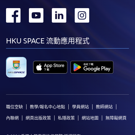
轉
轉
轉
轉
到
到
到
到
facebook
youtube
linkedin
instag
HKU SPACE 流動應用程式
職位空缺
教學/報名中心地點
學員網站
教師網站
內聯網
網頁出版政策
私隱政策
網站地圖
無障礙網頁