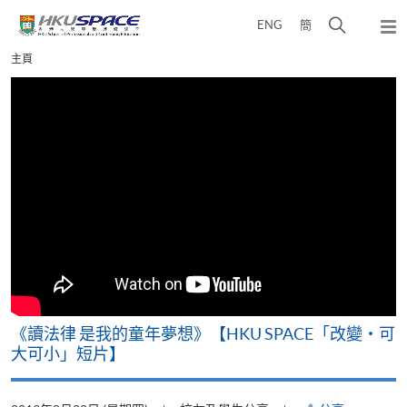
Skip
打
ENG
簡
to
彈
main
開
出
Main
主頁
content
搜
主
content
選
尋
start
單
介
面
改
《讀法律 是我的童年夢想》【HKU SPACE「改變‧可
A
大可小」短片】
T