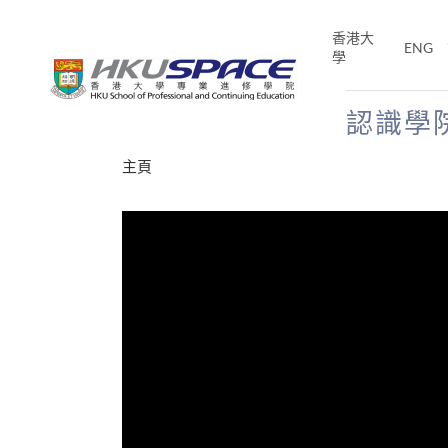
Skip
to
香港大
ENG
main
學
content
認識學
Main
主頁
content
start
十五秒版
E「改
片】
分享
的事，但HKU