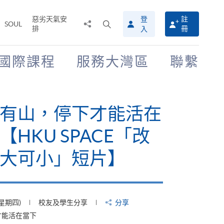
惡劣天氣安
登
註
分
打
SOUL
排
冊
入
享
開
至
搜
尋
國際課程
服務大灣區
聯繫
介
面
有山，停下才能活在
【HKU SPACE「改
大可小」短片】
(星期四)
校友及學生分享
分享
才能活在當下