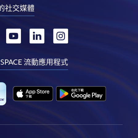
的社交媒體
轉
轉
轉
轉
到
到
到
到
facebook
youtube
linkedin
instagram
 SPACE 流動應用程式