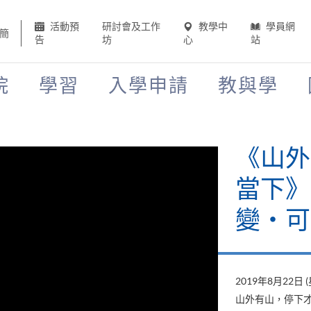
活動預
研討會及工作
教學中
學員網
簡
告
坊
心
站
院
學習
入學申請
教與學
《山外
當下》
變‧可
2019年8月22日 
山外有山，停下