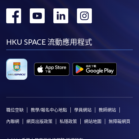
轉
轉
轉
轉
到
到
到
到
facebook
youtube
linkedin
instag
HKU SPACE 流動應用程式
職位空缺
教學/報名中心地點
學員網站
教師網站
內聯網
網頁出版政策
私隱政策
網站地圖
無障礙網頁