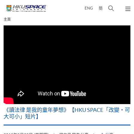
Skip
打
ENG
簡
to
彈
main
開
出
Main
主頁
content
搜
主
content
選
尋
start
單
介
面
改
《讀法律 是我的童年夢想》【HKU SPACE「改變‧可
A
大可小」短片】
T