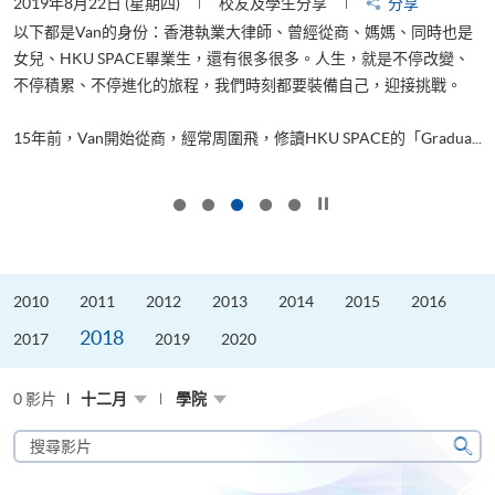
2019年8月22日 (星期四)
校友及學生分享
分享
2
以下都是Van的身份：香港執業大律師、曾經從商、媽媽、同時也是
女兒、HKU SPACE畢業生，還有很多很多。人生，就是不停改變、
求
不停積累、不停進化的旅程，我們時刻都要裝備自己，迎接挑戰。
H
也
理
.
15年前，Van開始從商，經常周圍飛，修讀HKU SPACE的「Gradua...
M
按下以暫停幻燈片
2010
2011
2012
2013
2014
2015
2016
2018
2017
2019
2020
0 影片
十二月
學院
搜
尋
搜
影
尋