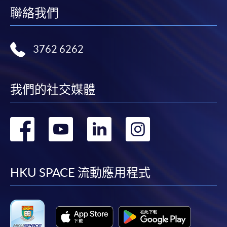
聯絡我們
3762 6262
我們的社交媒體
轉
轉
轉
轉
到
到
到
到
facebook
youtube
linkedin
instag
HKU SPACE 流動應用程式