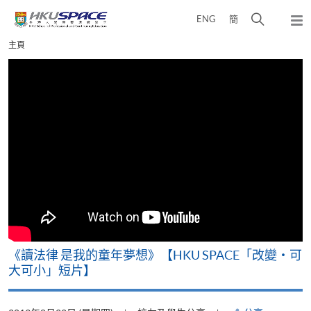
Skip
打
ENG
簡
to
彈
main
開
出
Main
主頁
content
搜
主
content
選
尋
start
單
介
面
改
《讀法律 是我的童年夢想》【HKU SPACE「改變‧可
A
大可小」短片】
T