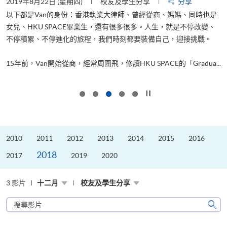
2019年8月22日 (星期四)
校友及學生分享
分享
2
以下都是Van的身份：香港執業大律師、曾經從商、媽媽、同時也是
女兒、HKU SPACE畢業生，還有很多很多。人生，就是不停改變、
求
不停積累、不停進化的旅程，我們時刻都要裝備自己，迎接挑戰。
H
也
理
.
15年前，Van開始從商，經常周圍飛，修讀HKU SPACE的「Gradua...
M
按下以暫停幻燈片
2010
2011
2012
2013
2014
2015
2016
2018
2017
2019
2020
3 影片
十二月
校友及學生分享
搜
尋
搜
影
尋