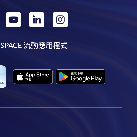
轉
轉
轉
轉
到
到
到
到
facebook
youtube
linkedin
instagram
 SPACE 流動應用程式