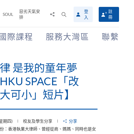
惡劣天氣安
登
註
分
打
SOUL
排
冊
入
享
開
至
搜
尋
國際課程
服務大灣區
聯繫
介
面
律 是我的童年夢
KU SPACE「改
大可小」短片】
(星期四)
校友及學生分享
分享
身份：香港執業大律師、曾經從商、媽媽、同時也是女