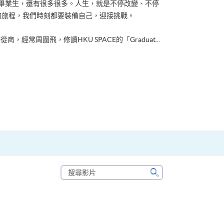
ACE畢業生，還有很多很多。人生，就是不停改變、不停
的旅程，我們時刻都要裝備自己，迎接挑戰。
從商，經常周圍飛，修讀HKU SPACE的「Graduat...
搜
尋
搜
影
尋
片