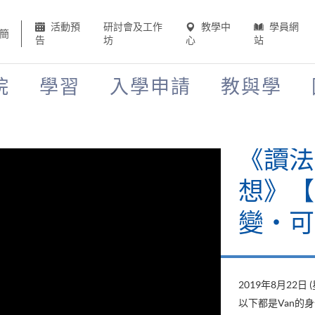
活動預
研討會及工作
教學中
學員網
簡
告
坊
心
站
院
學習
入學申請
教與學
《讀法
想》【H
變‧可
2019年8月22日 
以下都是Van的