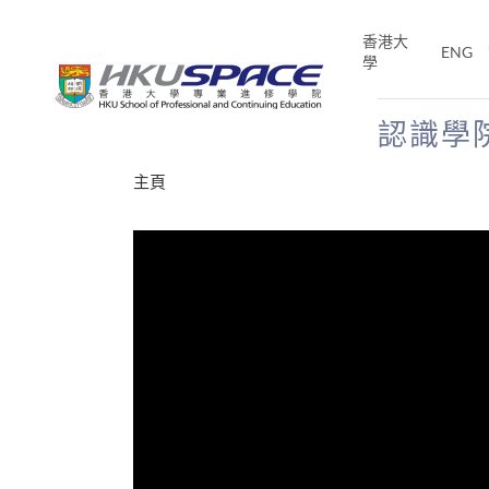
Skip
to
香港大
ENG
main
學
content
認識學
Main
主頁
content
start
才能活在
CE「改
片】
分享