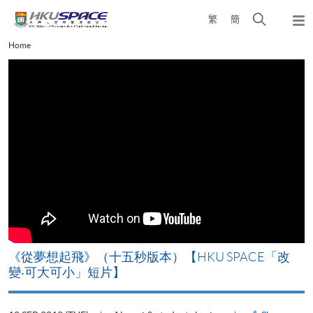
Skip
Open
繁
簡
to
Togg
main
search
navi
Main
Home
content
panel
content
start
《從夢想起飛》（十五秒版本）【HKU SPACE「改
變‧可大可小」短片】