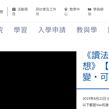
活動預
研討會及工作
教學中
學員網
簡
告
坊
心
站
院
學習
入學申請
教與學
《讀法
想》【H
變‧可
2019年8月22日 
以下都是Van的