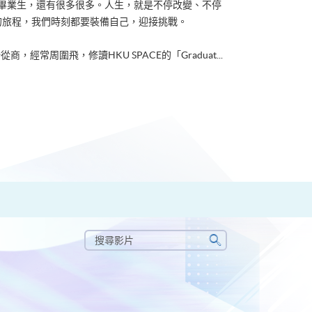
ACE畢業生，還有很多很多。人生，就是不停改變、不停
的旅程，我們時刻都要裝備自己，迎接挑戰。
從商，經常周圍飛，修讀HKU SPACE的「Graduat...
搜
尋
搜
影
尋
片