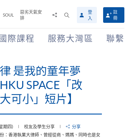
惡劣天氣安
登
註
分
打
SOUL
排
冊
入
享
開
至
搜
尋
國際課程
服務大灣區
聯繫
介
面
律 是我的童年夢
KU SPACE「改
大可小」短片】
(星期四)
校友及學生分享
分享
身份：香港執業大律師、曾經從商、媽媽、同時也是女