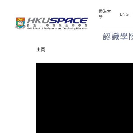
Skip
to
香港大
ENG
main
學
content
認識學
Main
主頁
content
start
才能活在
CE「改
片】
分享