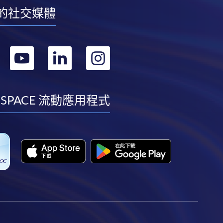
的社交媒體
轉
轉
轉
轉
到
到
到
到
facebook
youtube
linkedin
instagram
 SPACE 流動應用程式