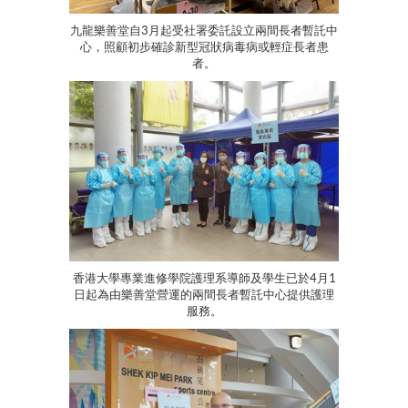
九龍樂善堂自3月起受社署委託設立兩間長者暫託中
心，照顧初步確診新型冠狀病毒病或輕症長者患
者。
香港大學專業進修學院護理系導師及學生已於4月1
日起為由樂善堂營運的兩間長者暫託中心提供護理
服務。