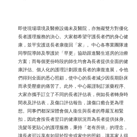
即使現場環境及醫療設備未及醫院，亦無礙雙方對優化
長者護理服務的決心。大家都希望守護長者們的身心健
康，並平安護送長者康復回「家」。中心各專業團隊連
同學院導師及學護於「早更」協助跟進醫生巡房的治療
方案；而每個更份時段的師生均會為長者提供全面的健
康評估、個人化的護理計劃跟進長者的康復進展，令他
們得到全面的悉心照顧，使中心的長者減少因長期卧床
而承受壓瘡的痛苦了。此外，中心嚴謹制訂派藥程序、
大家亦攜手訂立了不同的長者評估表，例如長者轉身時
間表及評估表，及傷口評估報告，讓傷口癒合更為理
想。同事們都深深體會個人衞生與長者的尊嚴互相緊
扣，因此會按長者翌日的健康狀況而為長者提供抹身、
洗髮等更貼心的護理服務，秉持「老有所依」的理念，
讓長者可以享有如同於院舍或家中的照顧，讓其家人得