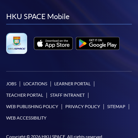
to
to
to
to
facebook
youtube
linkedin
instag
HKU SPACE Mobile
JOBS
LOCATIONS
LEARNER PORTAL
TEACHER PORTAL
STAFF INTRANET
WEB PUBLISHING POLICY
PRIVACY POLICY
SITEMAP
WEB ACCESSIBILITY
Copyright © 2026 HKU SPACE. All rights reserved.