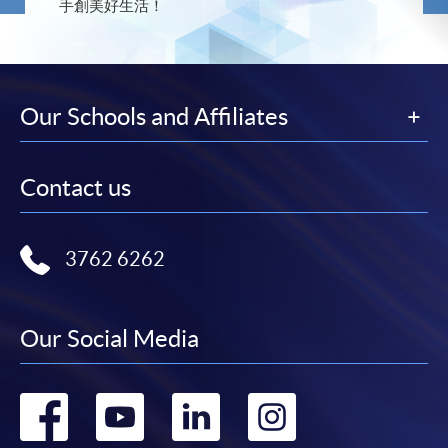
手創美好生活！
Our Schools and Affiliates
Contact us
3762 6262
Our Social Media
Go
Go
Go
Go