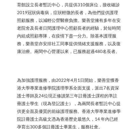
育館設立長者暫託中心，共提供310個床位，接收確診
2019冠狀病毒病，症狀輕微的長者，為他們提供護理
照顧服務，以減輕公營醫療負擔。樂善堂擁有多年在安
老院舍及長者日間護理中心照顧長者的經驗，於短時間
內組成照顧專隊，在疫情下盡一分力。除基本護理服
務，樂善堂亦安排社工同事提供情緒支援服務，以及復
康治療。兩間中心營運以來，已服務超過480名長者。
為加強護理服務，由2022年4月1日開始，樂善堂獲香
港大學專業進修學院護理學系全面支援，派出7名資深
護士導師及24位現正修讀第三年註冊護士課程的準註
冊護士學生（現為登記護士），為兩間長者暫託中心提
供更全面及優質的前線護理服務。香港大學專業進修學
院註冊護士高級文憑為香港歷史最悠久，14 年內已經
孕育出300多個註冊護士畢業生，服務社會。