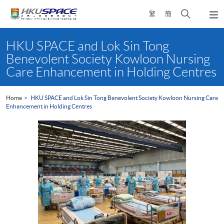
Skip
Open
繁
簡
to
Togg
main
search
navi
Main
content
panel
content
HKU SPACE and Lok Sin Tong
start
Benevolent Society Kowloon Nursing
Care Enhancement in Holding Centres
Home
HKU SPACE and Lok Sin Tong Benevolent Society Kowloon Nursing Care
Enhancement in Holding Centres