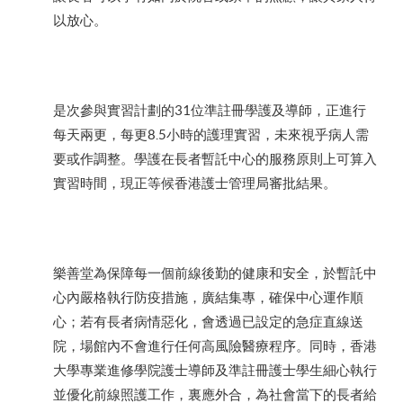
以放心。
是次參與實習計劃的31位準註冊學護及導師，正進行
每天兩更，每更8.5小時的護理實習，未來視乎病人需
要或作調整。學護在長者暫託中心的服務原則上可算入
實習時間，現正等候香港護士管理局審批結果。
樂善堂為保障每一個前線後勤的健康和安全，於暫託中
心內嚴格執行防疫措施，廣結集專，確保中心運作順
心；若有長者病情惡化，會透過已設定的急症直線送
院，場館內不會進行任何高風險醫療程序。同時，香港
大學專業進修學院護士導師及準註冊護士學生細心執行
並優化前線照護工作，裏應外合，為社會當下的長者給