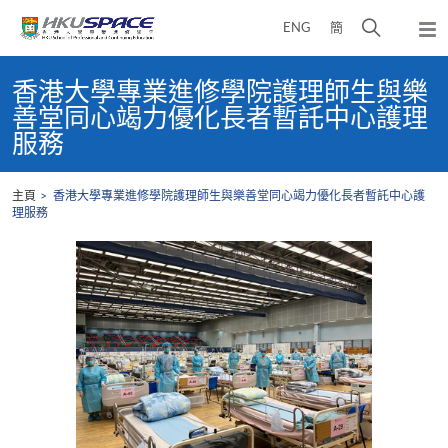
Skip
打
ENG
簡
to
彈
main
開
出
Main
content
搜
主
content
香港大學專業進修學院護理師生與樂
選
尋
start
善堂同心竭力優化長者暫託中心護理
單
介
服務
面
主頁
香港大學專業進修學院護理師生與樂善堂同心竭力優化長者暫託中心護
理服務