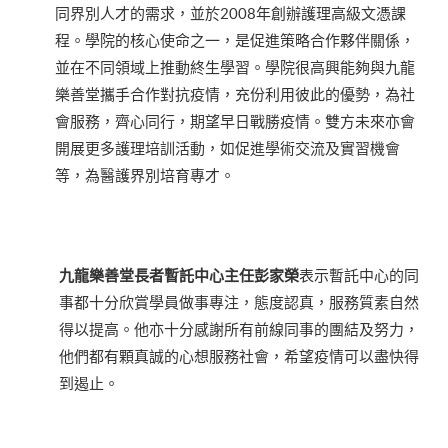
同界別人才的需求，並於2008年創辦護理高級文憑課
程。學院的核心使命之一，是促進策略合作夥伴關係，
並在不同領域上推動終生學習。學院很高興能夠與九龍
樂善堂攜手合作對抗疫情，充份利用彼此的優勢，為社
會服務，齊心同行，期望早日戰勝疫情。雙方未來亦會
開展更多護理培訓活動，如促進學術交流及實習機會
等，為醫護界別培育專才。
九龍樂善堂長者暫託中心主任彭家榮
表示暫託中心的同
事都十分欣賞學員做事專注，態度認真，服務質素自然
得以提高。他亦十分感謝所有前線同事的團結及努力，
他們都有顆真誠的心想服務社會，希望疫情可以盡快得
到遏止。