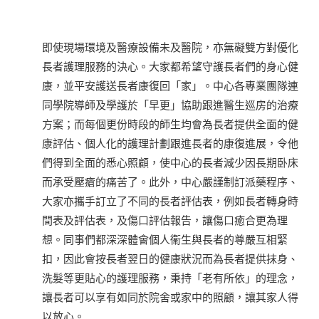
即使現場環境及醫療設備未及醫院，亦無礙雙方對優化
長者護理服務的決心。大家都希望守護長者們的身心健
康，並平安護送長者康復回「家」。中心各專業團隊連
同學院導師及學護於「早更」協助跟進醫生巡房的治療
方案；而每個更份時段的師生均會為長者提供全面的健
康評估、個人化的護理計劃跟進長者的康復進展，令他
們得到全面的悉心照顧，使中心的長者減少因長期卧床
而承受壓瘡的痛苦了。此外，中心嚴謹制訂派藥程序、
大家亦攜手訂立了不同的長者評估表，例如長者轉身時
間表及評估表，及傷口評估報告，讓傷口癒合更為理
想。同事們都深深體會個人衞生與長者的尊嚴互相緊
扣，因此會按長者翌日的健康狀況而為長者提供抹身、
洗髮等更貼心的護理服務，秉持「老有所依」的理念，
讓長者可以享有如同於院舍或家中的照顧，讓其家人得
以放心。