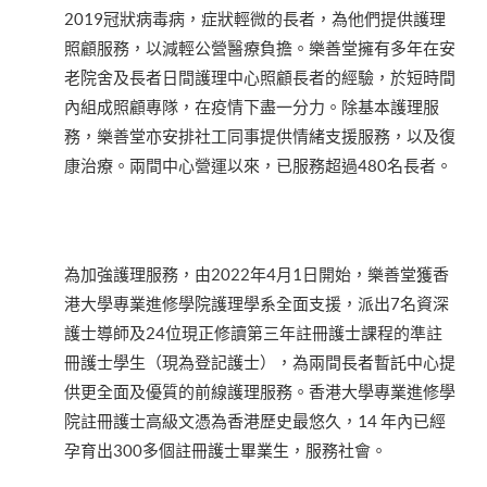
2019冠狀病毒病，症狀輕微的長者，為他們提供護理
照顧服務，以減輕公營醫療負擔。樂善堂擁有多年在安
老院舍及長者日間護理中心照顧長者的經驗，於短時間
內組成照顧專隊，在疫情下盡一分力。除基本護理服
務，樂善堂亦安排社工同事提供情緒支援服務，以及復
康治療。兩間中心營運以來，已服務超過480名長者。
為加強護理服務，由2022年4月1日開始，樂善堂獲香
港大學專業進修學院護理學系全面支援，派出7名資深
護士導師及24位現正修讀第三年註冊護士課程的準註
冊護士學生（現為登記護士），為兩間長者暫託中心提
供更全面及優質的前線護理服務。香港大學專業進修學
院註冊護士高級文憑為香港歷史最悠久，14 年內已經
孕育出300多個註冊護士畢業生，服務社會。