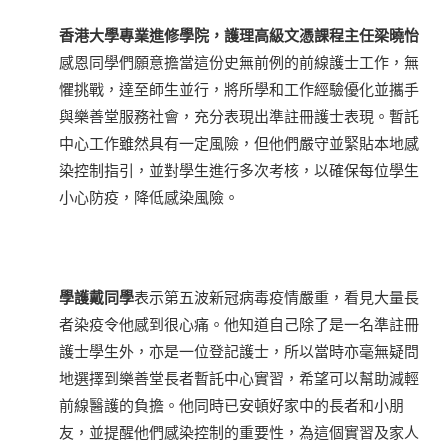
香港大學專業進修學院，護理高級文憑課程主任梁曉怡
感恩同學們願意擔當這份史無前例的前線護士工作，無
懼挑戰，達至師生並行，將所學和工作經驗優化並攜手
與樂善堂服務社會，充分表現出準註冊護士表現。暫託
中心工作雖然具有一定風險，但他們嚴守並緊貼本地感
染控制指引，並對學生進行多次考核，以確保每位學生
小心防疫，降低感染風險。
學護戴同學
表示第五波新冠病毒疫情嚴重，看見大量長
者染疫令他感到很心痛。他知道自己除了是一名準註冊
護士學生外，亦是一位登記護士，所以當時亦毫無疑問
地選擇到樂善堂長者暫託中心實習，希望可以幫助減輕
前線醫護的負擔。他同時已安頓好家中的長者和小朋
友，並提醒他們感染控制的重要性，為這個實習及家人