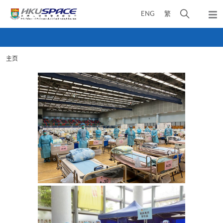
Skip
打
ENG
繁
to
弹
main
开
出
Main
content
搜
主
content
菜
寻
start
单
主页
介
面