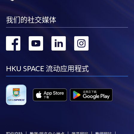
我们的社交媒体
转
转
转
转
到
到
到
到
facebook
youtube
linkedin
instag
HKU SPACE 流动应用程式