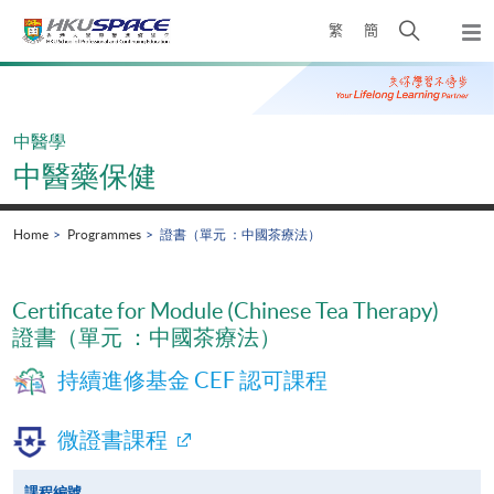
Skip
Open
繁
簡
to
Togg
main
search
navi
Main
content
panel
content
start
中醫學
中醫藥保健
Home
Programmes
證書（單元 ：中國茶療法）
Certificate for Module (Chinese Tea Therapy)
證書（單元 ：中國茶療法）
持續進修基金 CEF 認可課程
微證書課程
課程編號