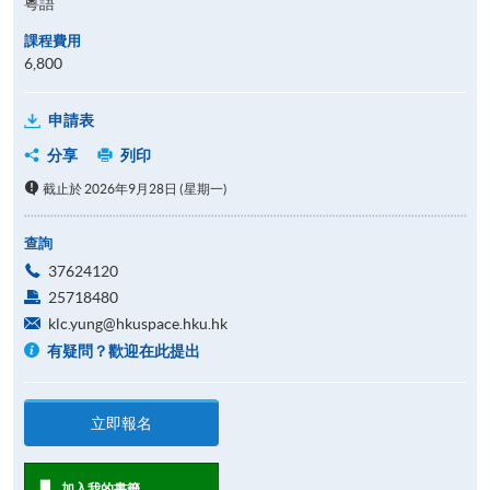
粵語
課程費用
6,800
申請表
分享
列印
截止於 2026年9月28日 (星期一)
查詢
37624120
25718480
klc.yung@hkuspace.hku.hk
有疑問？歡迎在此提出
立即報名
加入我的書籤