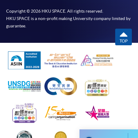
而取消）之外，一切已繳費用概不退還。如獲學院批
Copyright © 2026 HKU SPACE. All rights reserved.
准退還款項，以現金、易辦事、微信支付、支付寶、
HKU SPACE is a non-profit making University company limited by
支票或繳費靈（只限網上付款）方式繳交之款項，將
guarantee.
以支票退款；以信用卡繳交之款項，退款將直接退還
到支付款項時使用的信用卡戶口。
TOP
除本學院網頁所列明的學費外，個別課程或有其他額
外收費，詳情請聯絡有關學科職員。
學費及學額不得轉讓他人。一經取錄，學員不得轉讀
其他課程，惟學院對特殊情況，可酌情處理。轉讀申
請一經批准，學員須繳付港幣120元手續費。
學院對郵遞失誤而遺失的支票或本票、付款收據或個
人資料，概不負責。
若學員有意申請付款證明書，請把填妥之申請表、貼
上足夠郵資的回郵信封、連同劃線支票交回本學院。
每張收據申請費用為港幣30 元。支票抬頭註明「香
港大學專業進修學院」。