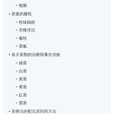
炮製
茶葉的藥性
性味歸經
升降浮沉
毒性
茶氣
各大茶類的治療與養生功效
綠茶
白茶
黃茶
青茶
紅茶
黑茶
茶療法的配伍原則與方法