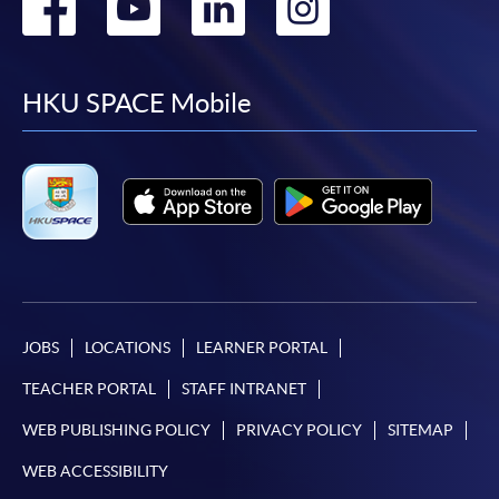
Go
Go
Go
Go
4. 網上繳費服務
to
to
to
to
大部份公開招生的課程（以先到先得形式報名）及個
別學歷頒授課程提供網上報名/註冊服務，申請人可在
facebook
youtube
linkedin
instag
HKU SPACE Mobile
網上使用「繳費靈」（不適用於手機）、VISA或
Mastercard繳付有關課程的報名費或學費。除上述支
付方式之外，如就讀學歷頒授課程設有網上服務，學
員亦可以微信支付（Online WeChat Pay）、支付寶
（Online Alipay）或轉數快（FPS）繳付學費，詳情請
參閱
報名辦法 -
網上報名服務
。
注意事項:
JOBS
LOCATIONS
LEARNER PORTAL
如報讀課程將在五個工作天內開課，為免郵遞延誤報
TEACHER PORTAL
STAFF INTRANET
名程序，建議申請人親身到學院報名中心報名，並避
WEB PUBLISHING POLICY
PRIVACY POLICY
SITEMAP
免使用支票付款。
WEB ACCESSIBILITY
除由學院裁定的特殊情況（例如課程因報名人數不足