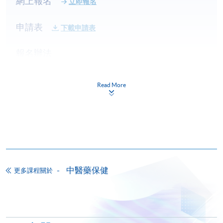
網上報名
立即報名
申請表
下載申請表
報名辦法
本課程不設網上報名，申請人請帶備相關學歷證明的
正本及副本，親臨學院任何一所報名中心報名。如非
Read More
香港永久居民，請帶備簽証身份書的正本及副本。
付款方法
1. 現金、「易辦事」（EPS）、微信支付
(WeChat Pay) 或支付寶(Alipay)
申請人可親臨學院任何一所報名中心，以現金、「易
辦事」、微信支付（WeChat Pay）或支付寶
中醫藥保健
更多課程關於
（Alipay） 繳付學費。
2. 支票或銀行本票
如以劃線支票或銀行本票繳付，抬頭請註明「香港大