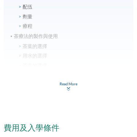
配伍
劑量
療程
茶療法的製作與使用
茶葉的選擇
用水的選擇
茶具的選擇
製作步驟
Read More
茶療法的注意事項
評核
習作： 工作紙包含選擇題及簡答題
小組專題報告：每組需要提交一份有關茶療的專題報
費用及入學條件
告及作口頭簡報