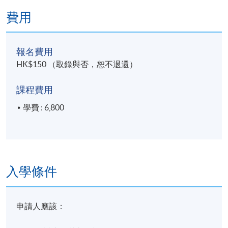
費用
學員修畢課程，上課出席率達70%以上，並通過評核取
得合格成績，可按香港大學體制，經香港大學專業進
修學院獲准頒授 「證書（單元 ：中國茶療法）」。
報名費用
HK$150 （取錄與否，恕不退還）
完成課程後，學生應能夠：
一. 述說中國茶療的概念和特點；
課程費用
學費 : 6,800
二. 說明茶樹、茶葉、茶療用茶的製作；
三. 闡述茶葉的藥性；
四. 識別各大茶類的治療與養生功效；及
入學條件
五. 解釋茶療法的治療原則與注意事項。
申請人應該：
報名代碼
2450-CM087A