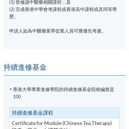
(1) 曾修讀中醫藥相關課程；及
現時接受報名
(2) 完成香港中學會考課程或香港高中課程或具同等學
歷。
日期 / 時間
申請人如為中醫藥業界從業人員可獲優先考慮。
逢周六，3:00pm - 6:00pm
地點
持續進修基金
本院教學中心
香港大學專業進修學院的持續進修基金院校編號是
100
持續進修基金課程
Certificate for Module (Chinese Tea Therapy)