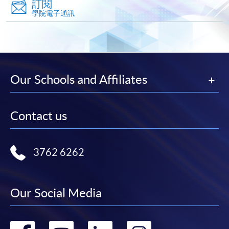
訂閱
學專業進修學院」。支票背面請寫上課程名稱及申請
學院電子通訊
人姓名。 閣下可：
親臨學院各報名中心遞交劃線支票、報名表格及有關
證明文件；
Our Schools and Affiliates
或可將上述文件一併寄交各報名中心，信封上請註明
「報讀課程」，惟學院對郵遞失誤而遺失的支票及個
人資料概不負責。
Contact us
3. VISA / Mastercard
申請人可親臨學院任何一所報名中心，以 VISA 或
3762 6262
Mastercard（包括「香港大學專業進修學院
Mastercard卡」）繳付學費。香港大學專業進修學院
Mastercard卡持有人，如報讀課程滿港幣2,000元，可
Our Social Media
享有十個月免息分期付款優惠，惟課程申請人必須為
信用卡持有人。詳情請向學院報名中心職員查詢。