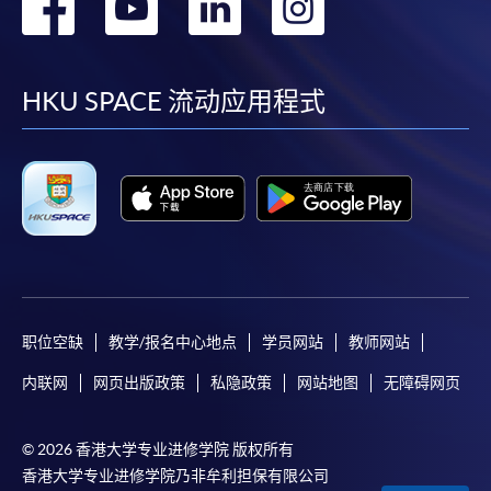
转
转
转
转
4. 网上缴费服务
到
到
到
到
大部份公开招生的课程（以先到先得形式报名）及个
别学历颁授课程提供网上报名/注册服务，申请人可在
facebook
youtube
linkedin
instag
HKU SPACE 流动应用程式
网上使用「缴费灵」（不适用於手机）、VISA或
Mastercard缴付有关课程的报名费或学费。除上述支
付方式之外，如就读学历颁授课程设有网上服务，学
员亦可以微信支付（Online WeChat Pay）、支付宝
（Online Alipay）或转数快（FPS）缴付学费，详情请
参阅
报名办法 -
网上报名服务
。
注意事项:
职位空缺
教学/报名中心地点
学员网站
教师网站
如报读课程将在五个工作天内开课，为免邮递延误报
内联网
网页出版政策
私隐政策
网站地图
无障碍网页
名程序，建议申请人亲身到学院报名中心报名，并避
免使用支票付款。
© 2026 香港大学专业进修学院 版权所有
香港大学专业进修学院乃非牟利担保有限公司
除由学院裁定的特殊情况（例如课程因报名人数不足