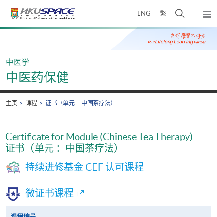
Skip
打
ENG
繁
to
弹
main
开
出
Main
content
搜
主
content
菜
寻
start
单
介
中医学
面
中医药保健
主页
课程
证书（单元 ：中国茶疗法）
Certificate for Module (Chinese Tea Therapy)
证书（单元 ：中国茶疗法）
持续进修基金 CEF 认可课程
微证书课程
课程编号