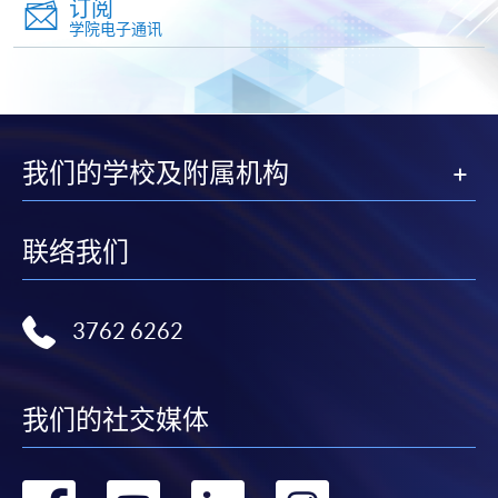
订阅
学专业进修学院」。支票背面请写上课程名称及申请
学院电子通讯
人姓名。 阁下可：
亲临学院各报名中心递交划线支票、报名表格及有关
证明文件；
我们的学校及附属机构
或可将上述文件一并寄交各报名中心，信封上请注明
「报读课程」，惟学院对邮递失误而遗失的支票及个
人资料概不负责。
联络我们
3. VISA / Mastercard
申请人可亲临学院任何一所报名中心，以 VISA 或
3762 6262
Mastercard（包括「香港大学专业进修学院
Mastercard卡」）缴付学费。香港大学专业进修学院
Mastercard卡持有人，如报读课程满港币2,000元，可
我们的社交媒体
享有十个月免息分期付款优惠，惟课程申请人必须为
信用卡持有人。详情请向学院报名中心职员查询。