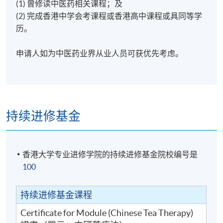
(1) 曾修读中医药相关课程；及
现时接受报名
(2) 完成香港中学会考课程或香港高中课程或具同等学
历。
日期 / 时间
申请人如为中医药业界从业人员可获优先考虑。
逢周六，3:00pm - 6:00pm
地点
持续进修基金
本院教学中心
香港大学专业进修学院的持续进修基金院校编号是
100
持续进修基金课程
Certificate for Module (Chinese Tea Therapy)