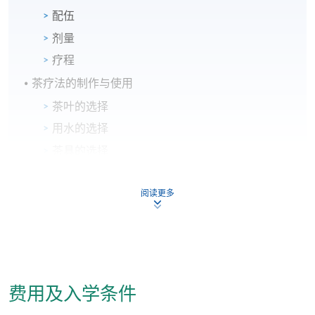
配伍
剂量
疗程
茶疗法的制作与使用
茶叶的选择
用水的选择
茶具的选择
制作步骤
阅读更多
茶疗法的注意事项
评核
习作： 工作纸包含选择题及简答题
小组专题报告：每组需要提交一份有关茶疗的专题报
费用及入学条件
告及作口头简报