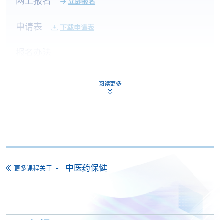
网上报名
立即报名
申请表
下载申请表
报名办法
本课程不设网上报名，申请人请带备相关学历证明的
正本及副本，亲临学院任何一所报名中心报名。如非
阅读更多
香港永久居民，请带备签证身份书的正本及副本。
付款方法
1. 现金、「易办事」（EPS）、微信支付
(WeChat Pay) 或支付宝(Alipay)
申请人可亲临学院任何一所报名中心，以现金、「易
办事」、微信支付（WeChat Pay）或支付宝
中医药保健
更多课程关于
（Alipay） 缴付学费。
2. 支票或银行本票
如以划线支票或银行本票缴付，抬头请注明「香港大