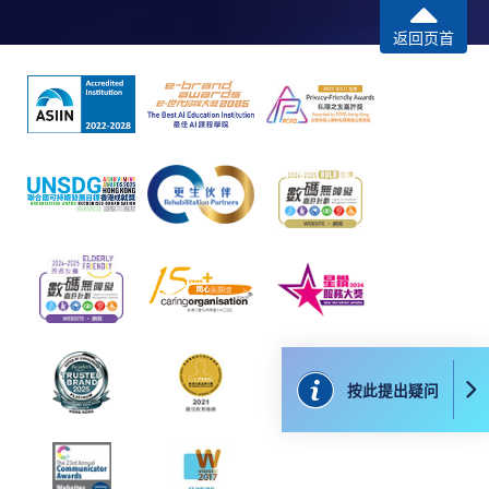
而取消）之外，一切已缴费用概不退还。如获学院批
返回页首
准退还款项，以现金、易办事、微信支付、支付宝、
支票或缴费灵（只限网上付款）方式缴交之款项，将
以支票退款；以信用卡缴交之款项，退款将直接退还
到支付款项时使用的信用卡户口。
除本学院网页所列明的学费外，个别课程或有其他额
外收费，详情请联络有关学科职员。
学费及学额不得转让他人。一经取录，学员不得转读
其他课程，惟学院对特殊情况，可酌情处理。转读申
请一经批准，学员须缴付港币120元手续费。
学院对邮递失误而遗失的支票或本票、付款收据或个
人资料，概不负责。
若学员有意申请付款证明书，请把填妥之申请表、贴
按此提出疑问
上足够邮资的回邮信封、连同划线支票交回本学院。
每张收据申请费用为港币30 元。支票抬头注明「香
港大学专业进修学院」。