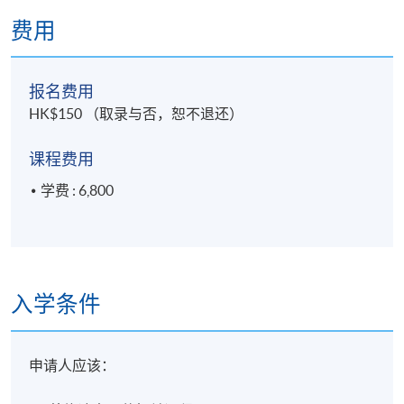
费用
学员修毕课程，上课出席率达70%以上，并通过评核取
得合格成绩，可按香港大学体制，经香港大学专业进
修学院获准颁授 「证书（单元 ：中国茶疗法）」。
报名费用
HK$150 （取录与否，恕不退还）
完成课程后，学生应能够：
一. 述说中国茶疗的概念和特点；
课程费用
学费 : 6,800
二. 说明茶树、茶叶、茶疗用茶的制作；
三. 阐述茶叶的药性；
四. 识别各大茶类的治疗与养生功效；及
入学条件
五. 解释茶疗法的治疗原则与注意事项。
申请人应该：
报名代码
2450-CM087A