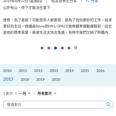
2019年8月22日 (星期四)
校友及學生分享
分享
2
是
山外有山，停下才能活在當下
、
進修，為了甚麼？可能很多人都會答：是為了找份更好的工作，追求
H
更好的生活。救護員Stone到HKU SPACE進修體育運動課程前，這也
理
..
是他的標準答案。香港生活太快太急速，有時令我們欠缺了聆聽內...
M
按下以暫停幻燈片
2010
2011
2012
2013
2014
2015
2016
2017
2018
2019
2020
2 影片
一月
所有影片
搜
尋
搜
影
尋