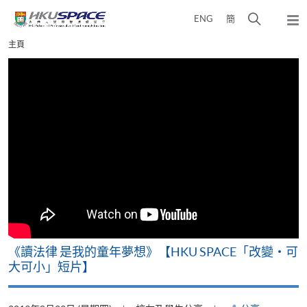
Skip
打
ENG
簡
to
彈
main
開
出
Main
主頁
content
搜
主
content
選
尋
start
單
介
面
改
《讀法律 是我的童年夢想》【HKU SPACE「改變‧可
A
大可小」短片】
T