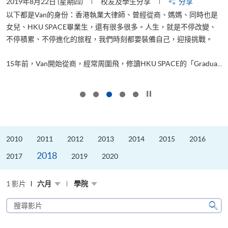
2019年8月22日 (星期四)
校友及學生分享
分享
2
以下都是Van的身份：香港執業大律師、曾經從商、媽媽、同時也是
女兒、HKU SPACE畢業生，還有很多很多。人生，就是不停改變、
求
不停積累、不停進化的旅程，我們時刻都要裝備自己，迎接挑戰。
H
也
理
.
15年前，Van開始從商，經常周圍飛，修讀HKU SPACE的「Gradua...
M
按下以暫停幻燈片
2010
2011
2012
2013
2014
2015
2016
2018
2017
2019
2020
1 影片
六月
學院
搜
尋
搜
影
尋