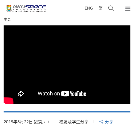
Skip
打
ENG
繁
to
弹
main
开
出
Main
主页
content
搜
主
content
菜
寻
start
单
介
面
2019年8月22日 (星期四)
校友及学生分享
分享
2