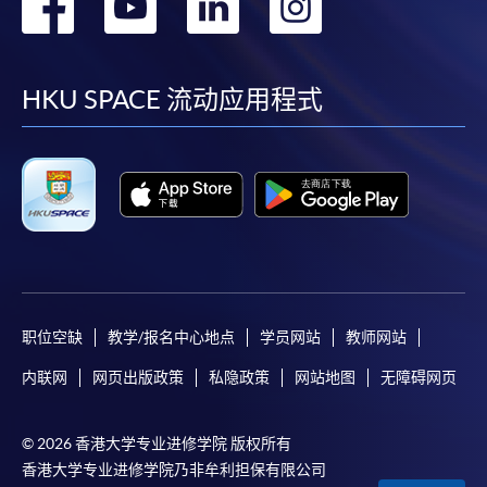
转
转
转
转
到
到
到
到
facebook
youtube
linkedin
instag
HKU SPACE 流动应用程式
职位空缺
教学/报名中心地点
学员网站
教师网站
内联网
网页出版政策
私隐政策
网站地图
无障碍网页
© 2026 香港大学专业进修学院 版权所有
香港大学专业进修学院乃非牟利担保有限公司