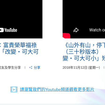
：富貴榮華福祿
《山外有山，停
CE「改變‧可大可
（三十秒版本）【H
變‧可大可小」
校友及學生分享
分享
2018年11月12日 (星期一)
請瀏覽我們的Youtube頻道觀看更多影片