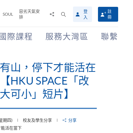
惡劣天氣安
登
註
分
打
SOUL
排
冊
入
享
開
至
搜
尋
國際課程
服務大灣區
聯繫
介
面
有山，停下才能活在
【HKU SPACE「改
大可小」短片】
(星期四)
校友及學生分享
分享
才能活在當下