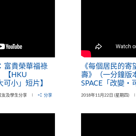
：富貴榮華福祿
《每個居民的寄
【HKU
壽》（一分鐘版本
可大可小」短片】
SPACE「改變
校友及學生分享
分享
2018年11月22日 (星期四)