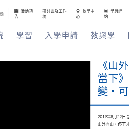
活動預
研討會及工作
教學中
學員網
簡
告
坊
心
站
院
學習
入學申請
教與學
《山外
當下》
變‧可
2019年8月22日 
山外有山，停下