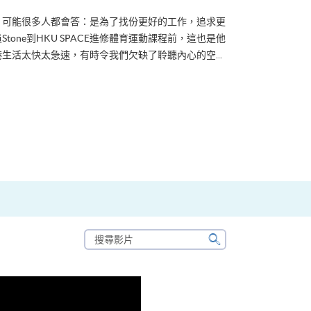
？可能很多人都會答：是為了找份更好的工作，追求更
tone到HKU SPACE進修體育運動課程前，這也是他
生活太快太急速，有時令我們欠缺了聆聽內心的空...
搜
尋
搜
影
尋
片