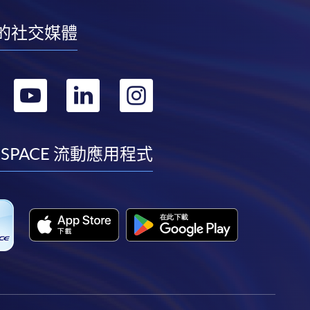
的社交媒體
轉
轉
轉
轉
到
到
到
到
facebook
youtube
linkedin
instagram
 SPACE 流動應用程式