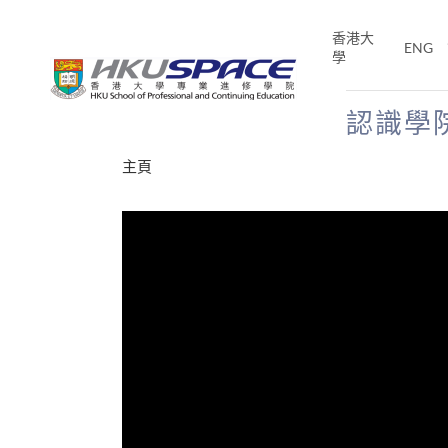
Skip
to
香港大
ENG
main
學
content
認識學
Main
主頁
content
start
年夢
E「改
片】
分享
、媽媽、同時也是女