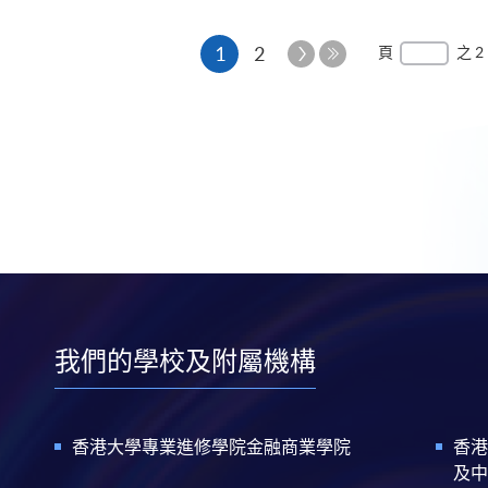
本
下
1
2
頁
之 2
一
最
頁
頁
後
一
頁
我們的學校及附屬機構
香港大學專業進修學院金融商業學院
香港
及中