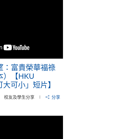
望：富貴榮華福祿
）【HKU
‧可大可小」短片】
校友及學生分享
分享