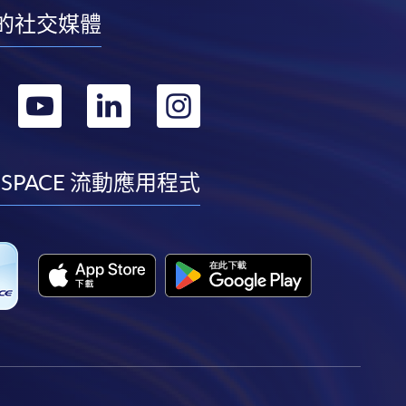
的社交媒體
轉
轉
轉
轉
到
到
到
到
facebook
youtube
linkedin
instagram
 SPACE 流動應用程式