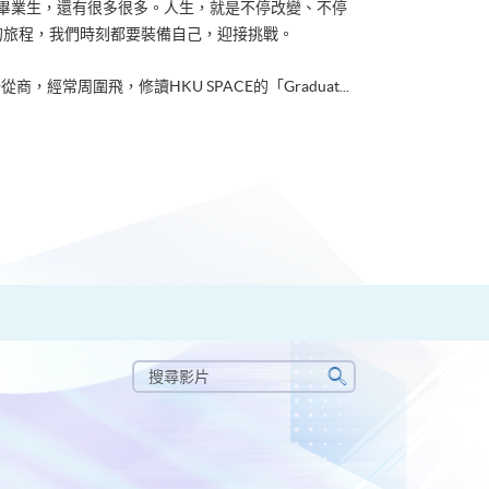
ACE畢業生，還有很多很多。人生，就是不停改變、不停
的旅程，我們時刻都要裝備自己，迎接挑戰。
從商，經常周圍飛，修讀HKU SPACE的「Graduat...
搜
尋
搜
影
尋
片