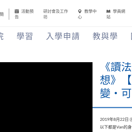
活動預
研討會及工作
教學中
學員網
簡
告
坊
心
站
院
學習
入學申請
教與學
《讀法
想》【H
變‧可
2019年8月22日 
以下都是Van的