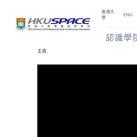
Skip
to
香港大
ENG
main
學
content
認識學
Main
主頁
content
start
才能活在
CE「改
片】
分享