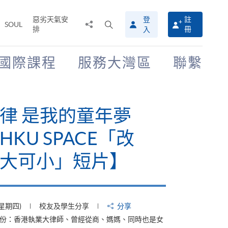
惡劣天氣安
登
註
分
打
SOUL
排
冊
入
享
開
至
搜
尋
國際課程
服務大灣區
聯繫
介
面
律 是我的童年夢
KU SPACE「改
大可小」短片】
(星期四)
校友及學生分享
分享
身份：香港執業大律師、曾經從商、媽媽、同時也是女