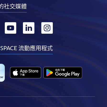
的社交媒體
轉
轉
轉
轉
到
到
到
到
facebook
youtube
linkedin
instagram
 SPACE 流動應用程式