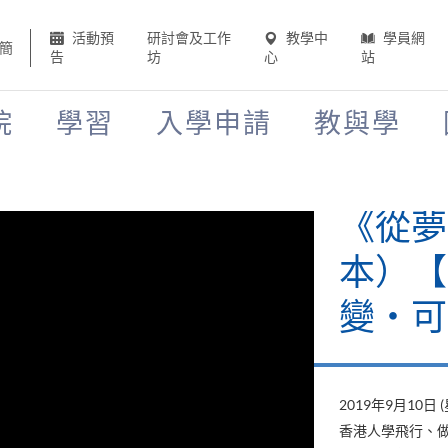
活動預
研討會及工作
教學中
學員網
簡
告
坊
心
站
院
學習
入學申請
教與學
《從夢
本）【H
變‧可
2019年9月10日 
香港人學飛行、做