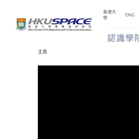
Skip
to
香港大
ENG
main
學
content
認識學
Main
主頁
content
start