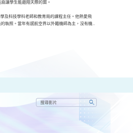
了這扇讓學生能遨翔天際的窗。
u 曾任數學及科技學科老師和教育局的課程主任。他熱愛飛
的執照。當年有感航空界以外籍機師為主，沒有機...
搜
尋
搜
影
尋
片