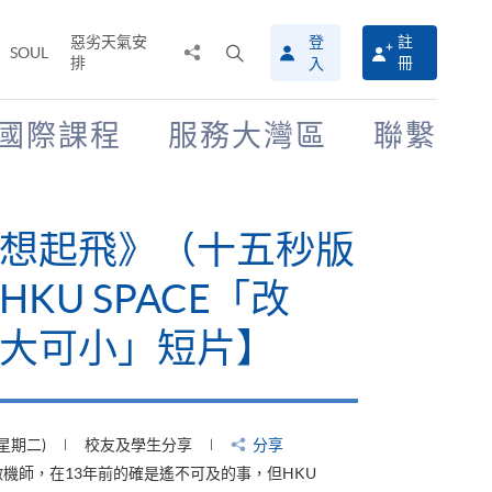
惡劣天氣安
登
註
分
打
SOUL
排
冊
入
享
開
至
搜
尋
國際課程
服務大灣區
聯繫
介
面
想起飛》（十五秒版
KU SPACE「改
大可小」短片】
(星期二)
校友及學生分享
分享
機師，在13年前的確是遙不可及的事，但HKU