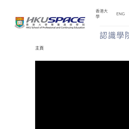
Skip
to
香港大
ENG
main
學
content
認識學
Main
主頁
content
start
年夢
E「改
片】
分享
、媽媽、同時也是女