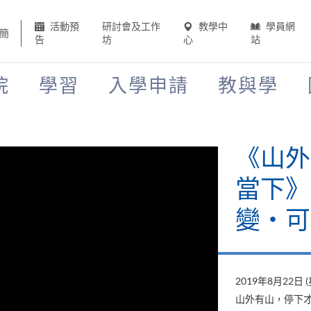
活動預
研討會及工作
教學中
學員網
簡
告
坊
心
站
院
學習
入學申請
教與學
《山外
當下》
變‧可
2019年8月22日 
山外有山，停下