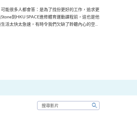
？可能很多人都會答：是為了找份更好的工作，追求更
tone到HKU SPACE進修體育運動課程前，這也是他
生活太快太急速，有時令我們欠缺了聆聽內心的空...
搜
尋
搜
影
尋
片