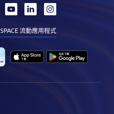
轉
轉
轉
轉
到
到
到
到
facebook
youtube
linkedin
instagram
 SPACE 流動應用程式