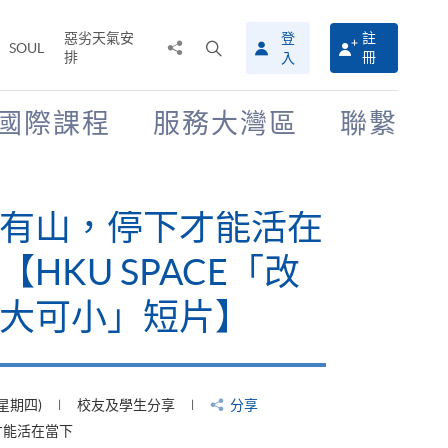
惡劣天氣安
登
註
分
打
SOUL
排
冊
入
享
開
至
搜
尋
國際課程
服務大灣區
聯繫
介
面
有山，停下才能活在
【HKU SPACE「改
大可小」短片】
(星期四)
校友及學生分享
分享
才能活在當下