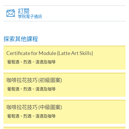
凡以「先到先得」為取錄方式的課程，請填妥
訂閱
SF26報名表，親往
報名中心
或以郵遞方式連同學
學院電子通訊
費以及所需證明文件呈交。
[
下載報名表SF26
]
探索其他課程
申請學歷頒授及專業課程可能需要其他資料，報名
Certificate for Module (Latte Art Skills)
表可向報名中心或有關課程負責人索取。填妥申請
葡萄酒、烈酒、清酒及咖啡
表格後，請連同報名費/學費以及所需證明文件親
往報名中心或以郵遞方式遞交。
咖啡拉花技巧 (初級圖案)
葡萄酒、烈酒、清酒及咖啡
報讀同一學歷頒授課程內其他單元
咖啡拉花技巧 (中級圖案)
​學院為學歷頒授課程特設「註冊及學費通知」，適
葡萄酒、烈酒、清酒及咖啡
用於一般學歷頒授課程。