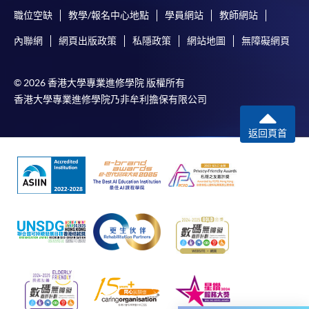
職位空缺
教學/報名中心地點
學員網站
教師網站
免責聲明
內聯網
網頁出版政策
私隱政策
網站地圖
無障礙網頁
本學院為學院開設的其中一些課程提供在線服務的平台。雖然
本學院會力求在有關網頁上刊載的資訊正確和合時，但本學院
© 2026 香港大學專業進修學院 版權所有
卻不能為這些資訊作出任何明確或隱含的保證。本學院尤其不
香港大學專業進修學院乃非牟利擔保有限公司
會保證下列各項：資訊並無侵犯版權，資訊可安全使用、資訊
準確、資訊適合任何目的、資訊不含電腦病毒等。
返回頁首
本學院（包括其僱員及附屬機構）對你在網上付款而由下列原
因所導致的任何損失，一概不負責；上述原因包括：（1）由
付款銀行或獨立商戶因為付款的網關在處理付款的信用卡、付
款卡、智能卡或其他付款的設施時出現任何信息或資訊傳送的
失誤、延誤、中斷、中止、或限制（2）從付款的網關傳送而
來的任何信息或資訊中出現的疏忽、錯誤、誤差或遺漏；
（3）付款的網關在完成網上付款時出現的故障、失靈、或失
誤；（4）任何由付款的網關引起或與付款的網關相關的原
因，包括未獲授權進入、資料傳送的改動、任何非法行為等。