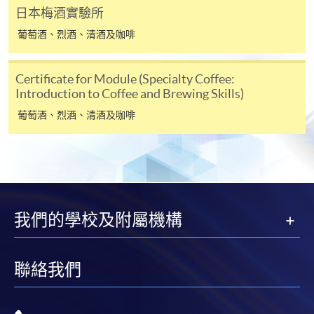
課程負責人會為學員送上「註冊及學費通知」
日本梅酒實驗所
(「通知」)，請填妥有關「通知」，並親往報名中
葡萄酒、烈酒、清酒及咖啡
心或以郵遞方式，遞交「通知」及繳交所需費用。
Certificate for Module (Specialty Coffee:
有關繳費詳情，請參閱
付款方法
。如對報名程序有任
Introduction to Coffee and Brewing Skills)
何疑問，請詳閱個別課程資料，或聯絡有關課程負責
人或報名中心。
葡萄酒、烈酒、清酒及咖啡
課程/科目報名注意事項:
選用網上報名服務必須在已接駁互聯網及支援
JavaScript程式瀏覽器的電腦上進行。建議選用
Google Chrome瀏覽器。
我們的學校及附屬機構
申請人不應閒置申請超過10分鐘。否則，申請人
必須重新開始整個申請程序。
聯絡我們
網上報名只支援「提早報讀優惠」。如需享用其他
報讀優惠，請親臨學院的報名中心報名。