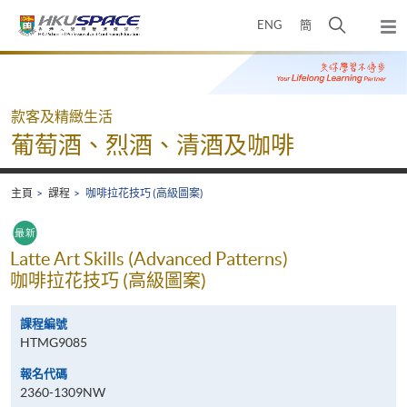
Skip
打
ENG
簡
to
彈
main
開
出
Main
content
搜
主
content
選
尋
start
單
介
款客及精緻生活
面
葡萄酒、烈酒、清酒及咖啡
主頁
課程
咖啡拉花技巧 (高級圖案)
Latte Art Skills (Advanced Patterns)
咖啡拉花技巧 (高級圖案)
課程編號
HTMG9085
報名代碼
2360-1309NW