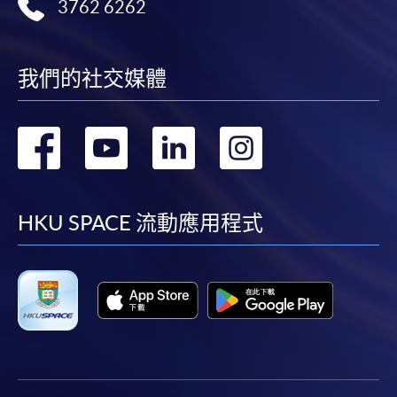
在網上報名過程中，由於提交課程申請和付款在系
3762 6262
統處理上為兩個不同的程序，成功付款並不保證成
功被獲取錄。任何不成功的申請，課程組職員將儘
快與 閣下聯絡。
我們的社交媒體
申請人應注意，不論親身或網上報讀，相同的課
程/科目只可提交一次申請。
轉
轉
轉
轉
在網上報名過程中，付款成功後，網頁將顯示付款
確認。另外，確認電子郵件亦會發送到 閣下的電
到
到
到
到
子郵件帳戶。請保留確定回條作日後查詢用途。
facebook
youtube
linkedin
instag
HKU SPACE 流動應用程式
除特殊情況(例如課程因報名人數不足而被取消)及
法例規定外，一切已繳費用，概不退還。
如須甄選入學，則正式收據並不可作為 閣下已獲
取錄的證明。學院將在截止報名日期後儘快通知申
請者是否獲取錄。落選的申請人將獲退還已繳交的
學費。