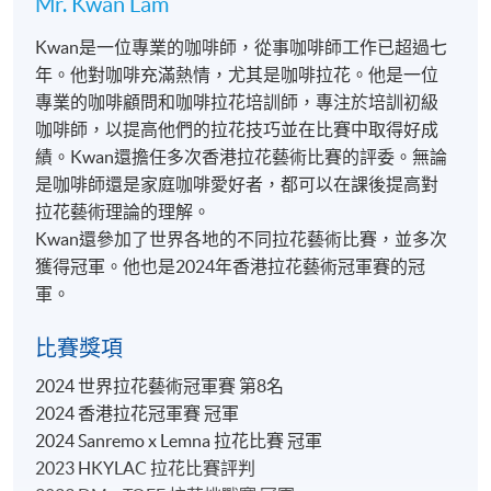
Mr. Kwan Lam
Kwan是一位專業的咖啡師，從事咖啡師工作已超過七
報名代碼
2360-1309NW
年。他對咖啡充滿熱情，尤其是咖啡拉花。他是一位
專業的咖啡顧問和咖啡拉花培訓師，專注於培訓初級
咖啡師，以提高他們的拉花技巧並在比賽中取得好成
績。Kwan還擔任多次香港拉花藝術比賽的評委。無論
是咖啡師還是家庭咖啡愛好者，都可以在課後提高對
地點
拉花藝術理論的理解。
九龍西分校
Kwan還參加了世界各地的不同拉花藝術比賽，並多次
F&B Education Hub @ KWC
獲得冠軍。他也是2024年香港拉花藝術冠軍賽的冠
軍。
比賽獎項
2024 世界拉花藝術冠軍賽 第8名
2024 香港拉花冠軍賽 冠軍
2024 Sanremo x Lemna 拉花比賽 冠軍
2023 HKYLAC 拉花比賽評判