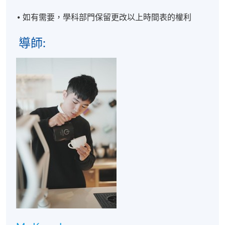
如有需要，學科部門保留更改以上時間表的權利
導師:
學歷頒授
成功完成「咖啡拉花技巧 (高級圖案) 」及出席達70%
後，畢業生將獲得香港大學專業進修學院（HKU
SPACE）按香港大學體制頒發「修讀證明書」
(Statement Of Attendance)。
教學語言
粤語或普通話, 輔以中文筆記