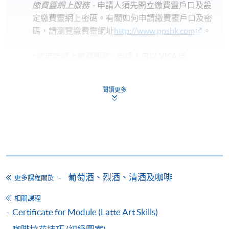
繳費靈網上服務
- 申請人須先開立繳費靈戶口及設
定繳費靈網上密碼。有關如何申請繳費靈戶口及密
碼，請瀏覽繳費靈網址
http://www.ppshk.com
。
*信用咭網上繳費服務
- 申請人可以 VISA 或
Mastercard（包括「香港大學專業進修學院
Mastercard卡」）繳付學費。
閱讀更多
*香港大學專業進修學院Mastercard卡
持有人如欲享用十個
月免息分期付款優惠，必須親臨本學院設有報名服務的教
學中心作付款安排。
如欲了解如何於網上報讀新課程及繳費，請瀏覽網上
申請/報讀指南 :
葡萄酒、烈酒、清酒及咖啡
更多課程關於
-
短期課程
相關課程
Certificate for Module (Latte Art Skills)
-
個別學歷頒授課程