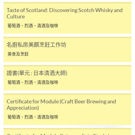
Pay) 、「支付寶」(Online Alipay) 或 「轉數快」(FPS)
Taste of Scotland: Discovering Scotch Whisky and
繳付學費。
Culture
葡萄酒、烈酒、清酒及咖啡
親身報名/郵遞
名廚私房美饌烹飪工作坊
報讀新課程
美食及烹飪
證書(單元 : 日本清酒大師)
凡以「先到先得」為取錄方式的課程，請填妥
SF26報名表，親往
報名中心
或以郵遞方式連同學
葡萄酒、烈酒、清酒及咖啡
費以及所需證明文件呈交。
Certificate for Module (Craft Beer Brewing and
[
下載報名表SF26
]
Appreciation)
葡萄酒、烈酒、清酒及咖啡
申請學歷頒授及專業課程可能需要其他資料，報名
表可向報名中心或有關課程負責人索取。填妥申請
表格後，請連同報名費/學費以及所需證明文件親