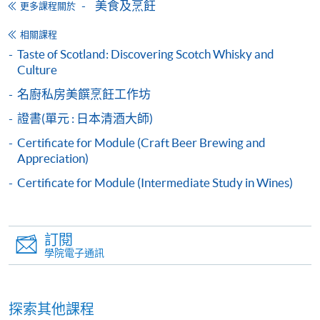
月免息分期付款優惠，必須親臨本學院設有報名服務的教
美食及烹飪
更多課程關於
學中心作付款安排。
相關課程
如欲了解如何於網上報讀新課程及繳費，請瀏覽網上
Taste of Scotland: Discovering Scotch Whisky and
Culture
申請/報讀指南 :
名廚私房美饌烹飪工作坊
-
短期課程
證書(單元 : 日本清酒大師)
-
個別學歷頒授課程
Certificate for Module (Craft Beer Brewing and
Appreciation)
Certificate for Module (Intermediate Study in Wines)
報讀同一學歷頒授課程內其他單元
個別課程為須報讀同一學歷頒授課程及其他單元或繳
交下期學費的學員，提供網上服務，如學員就讀的課
訂閱
學院電子通訊
程設有此服務，課程負責人會通知學員有關程序。
網上支付可通過「繳費靈」(PPS) (不適用於手機)、
探索其他課程
VISA 或 Mastercard、「微信支付」(Online WeChat