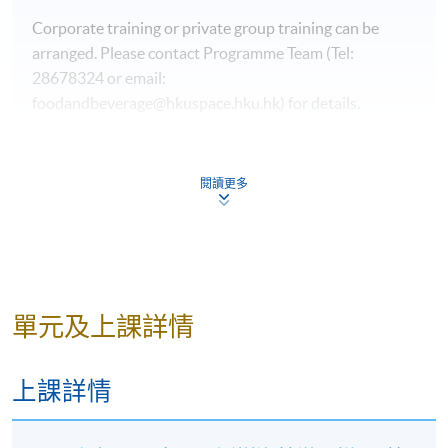
Corporate training or private group training can be
arranged. Please contact Programme Team (Tel:
28678324 or email:
foodandbeverage@hkuspace.hku.hk) for details.
閱讀更多
單元及上課詳情
上課詳情