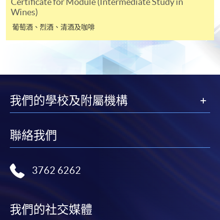
Certificate for Module (Intermediate Study in
往報名中心或以郵遞方式遞交。
Wines)
葡萄酒、烈酒、清酒及咖啡
報讀同一學歷頒授課程內其他單元
​學院為學歷頒授課程特設「註冊及學費通知」，適
用於一般學歷頒授課程。
我們的學校及附屬機構
課程負責人會為學員送上「註冊及學費通知」
(「通知」)，請填妥有關「通知」，並親往報名中
聯絡我們
心或以郵遞方式，遞交「通知」及繳交所需費用。
有關繳費詳情，請參閱
付款方法
。如對報名程序有任
3762 6262
何疑問，請詳閱個別課程資料，或聯絡有關課程負責
人或報名中心。
我們的社交媒體
課程/科目報名注意事項: