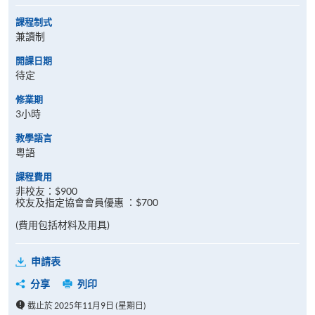
課程制式
兼讀制
開課日期
待定
修業期
3小時
教學語言
粵語
課程費用
非校友：$900
校友及指定協會會員優惠 ：$700
(費用包括材料及用具)
申請表
分享
列印
截止於 2025年11月9日 (星期日)