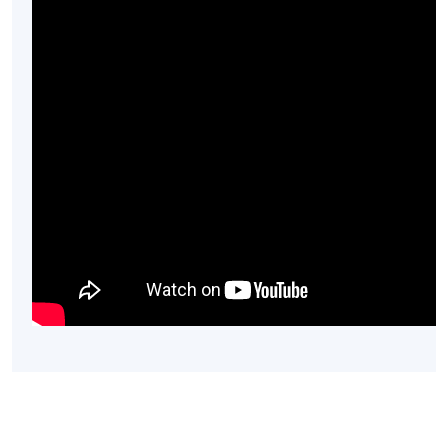
飲食集團，工作數年後毅然辭職，前往法國巴黎藍帶
廚藝學院深造，以進一步提升自己的烘焙技巧。
在學院畢業後，她回到香港，在一家五星級酒店的餅
房工作並積累了寶貴的經驗。隨後開設了自己的甜品
工作室 - AW Patisserie。Alison擅長於運用時令食材和
簡潔清新的造型來製作甜點，讓人們能夠細賞食材本
身的美味。她的甜點融合了創意和品質，為大家帶來
獨特而精緻的甜點體驗。