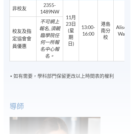
2355-
非校友
1489NW
11月
不可網上
23日
港島
13:00-
Alison
報名, 須親
(星
南分
校友及指
16:00
Wah
臨學院任
期
校
定協會會
何一所報
日)
員優惠
名中心報
名。
如有需要，學科部門保留更改以上時間表的權利
導師