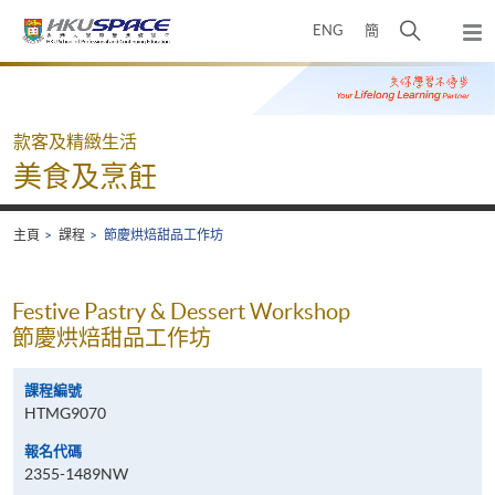
Skip
打
ENG
簡
to
彈
main
開
出
Main
content
搜
主
content
選
尋
start
單
介
款客及精緻生活
面
美食及烹飪
主頁
課程
節慶烘焙甜品工作坊
Festive Pastry & Dessert Workshop
節慶烘焙甜品工作坊
課程編號
HTMG9070
報名代碼
2355-1489NW