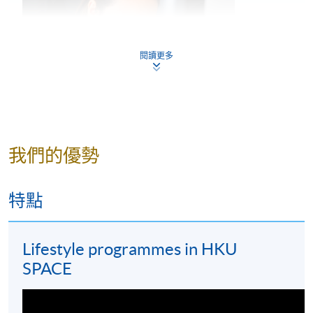
閱讀更多
我們的優勢
特點
Lifestyle programmes in HKU
Ms. Alison Wah
SPACE
Alison從小對餐飲服務和製作甜點充滿熱情。在香港中
文大學修讀酒店管理課程畢業後，她加入了一家大型