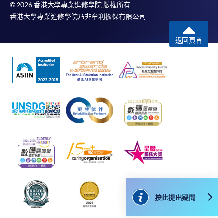
除特殊情況(例如課程因報名人數不足而被取消)及
© 2026 香港大學專業進修學院 版權所有
香港大學專業進修學院乃非牟利擔保有限公司
法例規定外，一切已繳費用，概不退還。
如須甄選入學，則正式收據並不可作為 閣下已獲
返回頁首
取錄的證明。學院將在截止報名日期後儘快通知申
請者是否獲取錄。落選的申請人將獲退還已繳交的
學費。
免責聲明
本學院為學院開設的其中一些課程提供在線服務的平台。雖然
本學院會力求在有關網頁上刊載的資訊正確和合時，但本學院
卻不能為這些資訊作出任何明確或隱含的保證。本學院尤其不
會保證下列各項：資訊並無侵犯版權，資訊可安全使用、資訊
準確、資訊適合任何目的、資訊不含電腦病毒等。
按此提出疑問
本學院（包括其僱員及附屬機構）對你在網上付款而由下列原