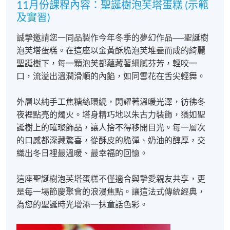
11月份課程內容：聖誕樹泡芙塔蛋糕 (示範
及實習)
誠摯邀請您一同品製作今年冬季的夢幻作品──聖誕樹
泡芙塔蛋糕。在這座以金黃酥脆泡芙堆疊而成的綺麗
聖誕樹下，每一顆泡芙都蘊藏著細膩芬芳，輕咬一
報名代碼
2355-1489NW
口，流溢出溫潤滑順的內餡，如同雪花在舌尖輕舞。
開課日期
2025年11月23日 (星期日)
外層以純手工焦糖絲環繞，閃耀著溫暖光澤，彷彿冬
現時接受報名
夜裡點亮的燭火。塔身精巧地以朱古力裝飾，猶如聖
誕樹上的璀璨飾品，讓人捨不得移開目光。每一層次
的口感都深藏驚喜，從酥皮的脆彈、奶油的醇厚，交
織出冬日裡最溫暖、最幸福的回憶。
地點
這座聖誕樹泡芙塔蛋糕不僅適合與摯愛親友共享，更
港島南分校
是每一場節慶聚會的浪漫焦點。讓這法式傳統經典，
F&B Education Hub @ 薄扶林
為您的聖誕時光增添一抹童話色彩。