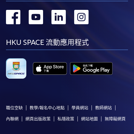
選用網上報名服務必須在已接駁互聯網及支援
轉
轉
轉
轉
JavaScript程式瀏覽器的電腦上進行。建議選用
Google Chrome瀏覽器。
到
到
到
到
申請人不應閒置申請超過10分鐘。否則，申請人
必須重新開始整個申請程序。
facebook
youtube
linkedin
instag
HKU SPACE 流動應用程式
網上報名只支援「提早報讀優惠」。如需享用其他
報讀優惠，請親臨學院的報名中心報名。
在網上報名過程中，由於提交課程申請和付款在系
統處理上為兩個不同的程序，成功付款並不保證成
功被獲取錄。任何不成功的申請，課程組職員將儘
快與 閣下聯絡。
申請人應注意，不論親身或網上報讀，相同的課
程/科目只可提交一次申請。
職位空缺
教學/報名中心地點
學員網站
教師網站
在網上報名過程中，付款成功後，網頁將顯示付款
內聯網
網頁出版政策
私隱政策
網站地圖
無障礙網頁
確認。另外，確認電子郵件亦會發送到 閣下的電
子郵件帳戶。請保留確定回條作日後查詢用途。