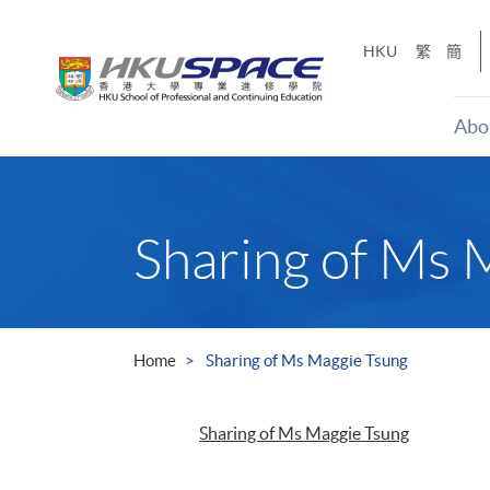
Skip
to
HKU
繁
簡
main
content
Abo
Main
content
start
Sharing of Ms 
Home
Sharing of Ms Maggie Tsung
Sharing of Ms Maggie Tsung