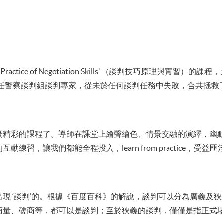
& Practice of Negotiation Skills’ （談判技巧原理
兼任警察談判組談判專家，從未於任何談判任務中失敗，合共拯救
麼精彩的課程了。導師在課堂上繪聲繪色、情景交融的演繹，幽
習，讓我們都能全程投入，learn from practice，受益匪
現 ‘談判’的。根據《百度百科》的解說，談判可以分為廣義及
商量、磋商等，都可以是談判；至於狹義的談判，僅僅是指正式