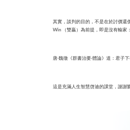
其實，談判的目的，不是在於討價還
Win （雙贏）為前提，即是沒有輸
唐·魏徵《群書治要·體論》道：君子
這是充滿人生智慧啓迪的課堂，謝謝