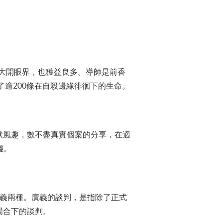
與實習）的課程，大開眼界，也獲益良多。導師是前香
了逾200條在自殺邊緣徘徊下的生命。
默風趣，數不盡真實個案的分享，在適
淺。
狹義兩種。廣義的談判，是指除了正式
場合下的談判。