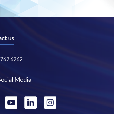
ct us
3762 6262
Social Media
Go
Go
Go
Go