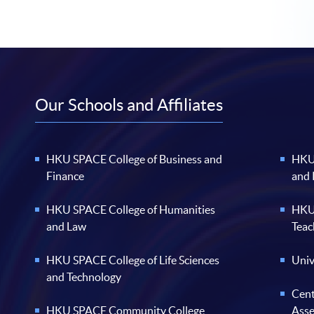
Our Schools and Affiliates
HKU SPACE College of Business and
HKU 
Finance
and
HKU SPACE College of Humanities
HKU 
and Law
Teac
HKU SPACE College of Life Sciences
Univ
and Technology
Cent
HKU SPACE Community College
Ass