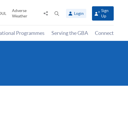
Adverse
Sign
Share
Open
OUL
Login
Weather
Up
to
search
panel
national Programmes
Serving the GBA
Connect