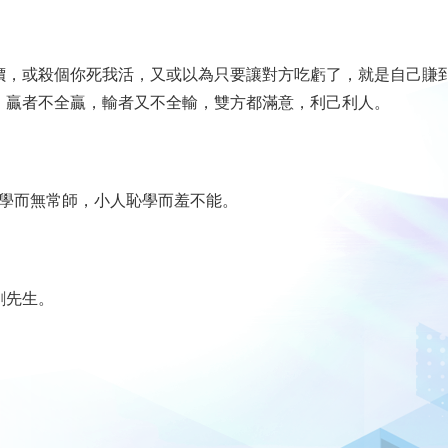
價，或殺個你死我活，又或以為只要讓對方吃虧了，就是自己賺到
家：贏者不全贏，輸者又不全輸，雙方都滿意，利己利人。
下學而無常師，小人恥學而羞不能。
劉先生。