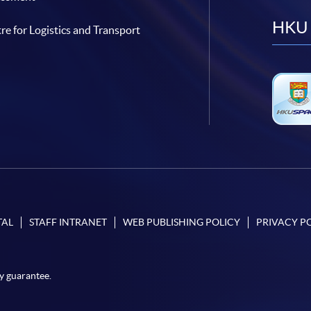
HKU 
re for Logistics and Transport
TAL
STAFF INTRANET
WEB PUBLISHING POLICY
PRIVACY P
y guarantee.