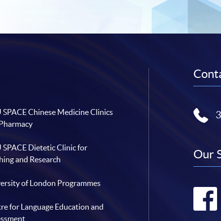
Conta
SPACE Chinese Medicine Clinics
 Pharmacy
SPACE Dietetic Clinic for
Our 
hing and Research
ersity of London Programmes
re for Language Education and
essment