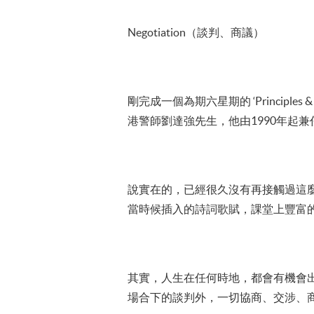
Negotiation（談判、商議）
剛完成一個為期六星期的 ‘Principles 
港警師劉達強先生，他由1990年起
說實在的，已經很久沒有再接觸過這
當時候插入的詩詞歌賦，課堂上豐富的互動練
其實，人生在任何時地，都會有機會出
場合下的談判外，一切協商、交涉、