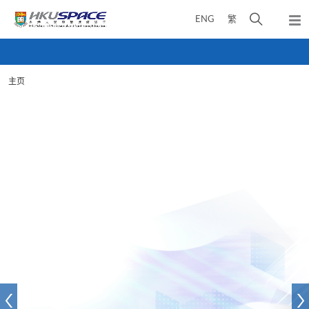
Skip
打
ENG
繁
to
弹
main
开
出
Main
content
搜
主
content
菜
寻
start
单
主页
介
面