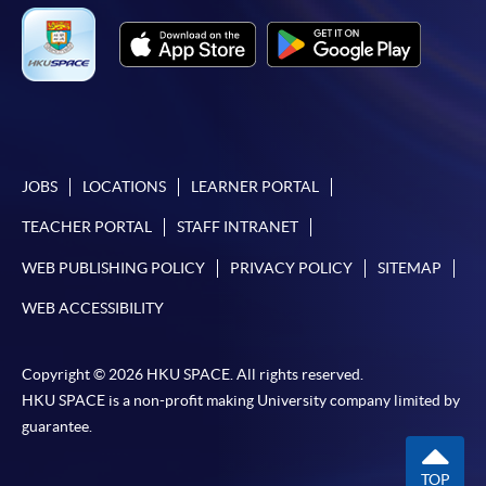
JOBS
LOCATIONS
LEARNER PORTAL
TEACHER PORTAL
STAFF INTRANET
WEB PUBLISHING POLICY
PRIVACY POLICY
SITEMAP
WEB ACCESSIBILITY
Copyright © 2026 HKU SPACE. All rights reserved.
HKU SPACE is a non-profit making University company limited by
guarantee.
TOP