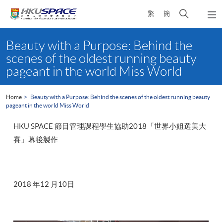
Skip
Open
繁
簡
to
Togg
main
search
navi
Main
content
panel
content
Beauty with a Purpose: Behind the
start
scenes of the oldest running beauty
pageant in the world Miss World
Home
Beauty with a Purpose: Behind the scenes of the oldest running beauty
pageant in the world Miss World
HKU SPACE 節目管理課程學生協助2018「世界小姐選美大
賽」幕後製作
2018 年12 月10日