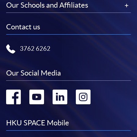
Our Schools and Affiliates
Contact us
3762 6262
Our Social Media
Go
Go
Go
Go
to
to
to
to
facebook
youtube
linkedin
instag
HKU SPACE Mobile