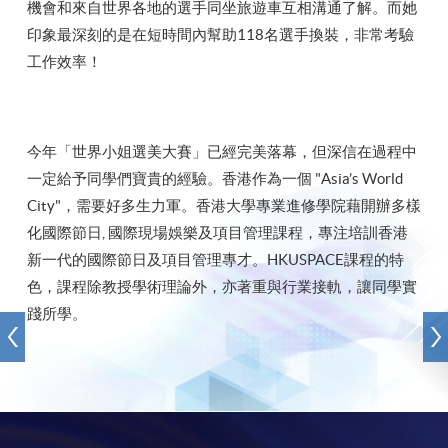
機會和來自世界各地的選手同坐旅遊車互相溝通了解。而她
印象最深刻的是在短時間內幫助118名選手換裝，非常考驗
工作效率！
今年「世界小姐選美大賽」已經完美落幕，但深信在過程中
一定給予同學們寶貴的經驗。香港作為一個 "Asia’s World
City"，需要好多生力軍。香港大學專業進修學院藉開辦多樣
化國際節日, 國際現場娛樂及項目管理課程，專注培訓香港
新一代的國際節日及項目管理專才。HKUSPACE課程的特
色，課程除教授學術理論外，亦著重與行業接軌，讓同學實
踐所學。