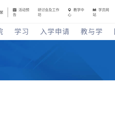
活动预
研讨会及工作
教学中
学员网
繁
告
坊
心
站
院
学习
入学申请
教与学