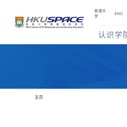
Skip
to
香港大
ENG
main
学
content
认识学
Main
content
start
主页