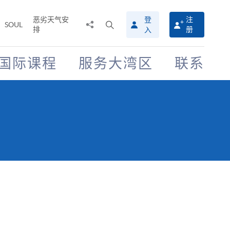
恶劣天气安
登
注
分
打
SOUL
排
册
入
享
开
至
搜
寻
国际课程
服务大湾区
联系
介
面