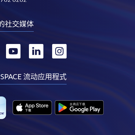
的社交媒体
转
转
转
转
到
到
到
到
facebook
youtube
linkedin
instagram
 SPACE 流动应用程式