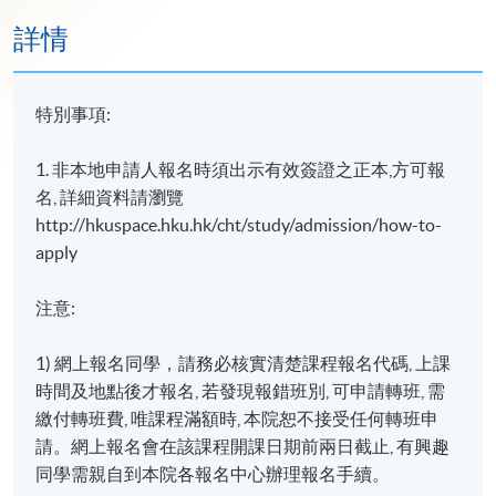
詳情
特別事項:
1. 非本地申請人報名時須出示有效簽證之正本,方可報
名, 詳細資料請瀏覽
http://hkuspace.hku.hk/cht/study/admission/how-to-
apply
注意:
1) 網上報名同學，請務必核實清楚課程報名代碼, 上課
時間及地點後才報名, 若發現報錯班別, 可申請轉班, 需
繳付轉班費, 唯課程滿額時, 本院恕不接受任何轉班申
請。網上報名會在該課程開課日期前兩日截止, 有興趣
同學需親自到本院各報名中心辦理報名手續。