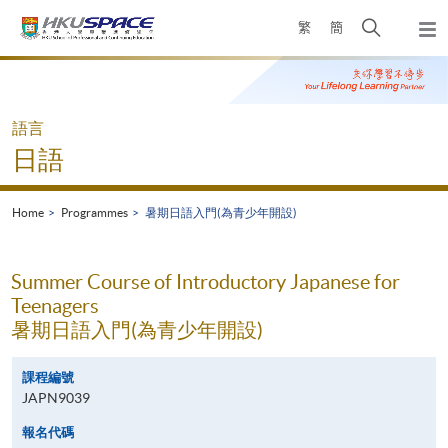
Skip
Open
繁
簡
to
Togg
main
search
navi
Main
content
panel
content
start
語言
日語
Home
Programmes
暑期日語入門(為青少年開設)
Summer Course of Introductory Japanese for
Teenagers
暑期日語入門(為青少年開設)
課程編號
JAPN9039
報名代碼