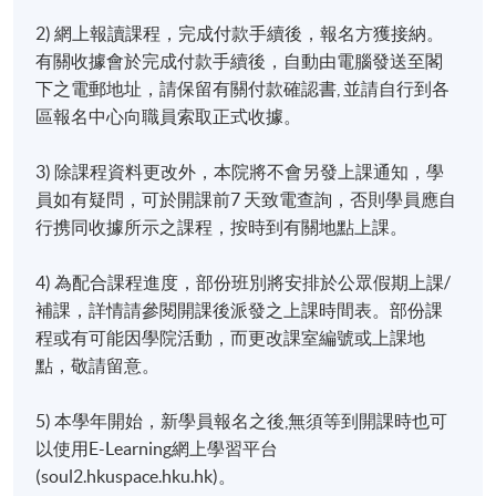
2) 網上報讀課程，完成付款手續後，報名方獲接納。
有關收據會於完成付款手續後，自動由電腦發送至閣
下之電郵地址，請保留有關付款確認書, 並請自行到各
區報名中心向職員索取正式收據。
3) 除課程資料更改外，本院將不會另發上課通知，學
員如有疑問，可於開課前7 天致電查詢，否則學員應自
行携同收據所示之課程，按時到有關地點上課。
4) 為配合課程進度，部份班別將安排於公眾假期上課/
補課，詳情請參閱開課後派發之上課時間表。部份課
程或有可能因學院活動，而更改課室編號或上課地
點，敬請留意。
5) 本學年開始，新學員報名之後,無須等到開課時也可
以使用E-Learning網上學習平台
(soul2.hkuspace.hku.hk)。