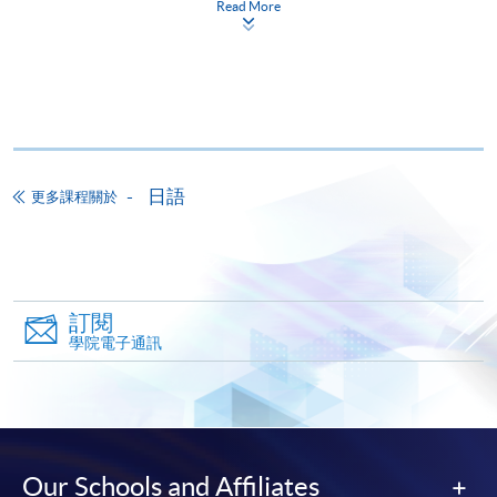
Read More
備註
學費及學額不得轉讓他人。一經取錄，學生不得用
已付的學費和已取得的學額轉讀其他課程，惟學院
對特殊情況，可酌情處理。轉讀申請一經批准，學
生須要付港幣120元手續費。
學院在收妥費用後，會向申請人發出付款收據，惟
日語
更多課程關於
郵寄付款收據如若遺失，學院概不負責。
付款收據只發一次。申請額外付款證明的收費為每
張港幣30元。請以劃線支票支付，抬頭註明「香
港大學專業進修學院」，並連同貼上郵票的回郵信
訂閱
封及申請表交回本學院。補發的學費收據通常於課
學院電子通訊
程完結後寄出。
有關香港大學專業進修學院Summer School 的取錄方
法、學生須知、報名中心及其他相關資訊，請登入
Summer School 網頁
。
Our Schools and Affiliates