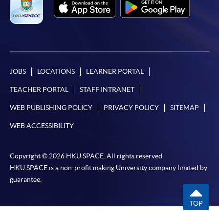
JOBS
LOCATIONS
LEARNER PORTAL
TEACHER PORTAL
STAFF INTRANET
WEB PUBLISHING POLICY
PRIVACY POLICY
SITEMAP
WEB ACCESSIBILITY
Copyright © 2026 HKU SPACE. All rights reserved.
HKU SPACE is a non-profit making University company limited by
guarantee.
TOP