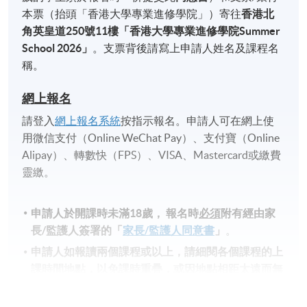
本票（抬頭「香港大學專業進修學院」）寄往
香港北
角英皇道
250
號
11
樓「香港大學專業進修學院
Summer
School 2026
」
。支票背後請寫上申請人姓名及課程名
稱。
網上報名
請登入
網上報名系統
按指示報名。申請人可在網上使
用微信支付（Online WeChat Pay）、支付寶（Online
Alipay）、轉數快（FPS）、VISA、Mastercard或繳費
靈繳。
申請人於開課時未滿18歲​，
報名時
必須
附有經由家
長
/
監護人簽署的「
家長/監護人同意書
」
。
申請人如報讀兩個課程或以上，請細閱各個課程的上
課時間地點，以免課時重疊，或因地點相距太遠而無
法上課。