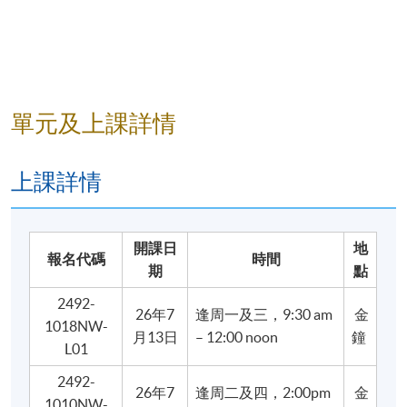
單元及上課詳情
上課詳情
開課日
地
報名代碼
時間
期
點
2492-
26年7
逢周一及三，9:30 am
金
1018NW-
月13日
– 12:00 noon
鐘
L01
2492-
26年7
逢周二及四，2:00pm
金
1010NW-