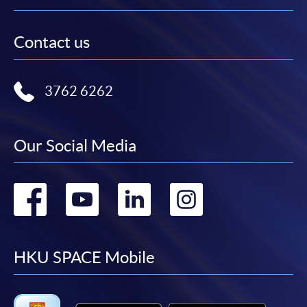
Contact us
3762 6262
Our Social Media
Go
Go
Go
Go
to
to
to
to
facebook
youtube
linkedin
instag
HKU SPACE Mobile