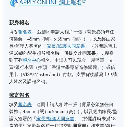
APPLY ONLINE 網上報名
親身報名
填妥
報名表
， 並攜同申請人相片一張（背景必須無任
何裝飾，45mm（闊） x 55mm（高）），以及經由家
長/監護人簽署的「
家長/監護人同意書
」（於開課時未
滿18歲的學生須於報名時一併提交此
同意書
），親身
到下列
報名中心
報名。申請人可以現金、易辦事、支
票/銀行本票（抬頭「香港大學專業進修學院」）或信
用卡（VISA/MasterCard）付款。支票背後請寫上申請
人姓名及課程名稱。
郵寄報名
填妥
報名表
，連同申請人相片一張（背景必須無任何
裝飾，45mm（闊）x 55mm（高）)，以及經由家長/監
護人簽署的「
家長/監護人同意書
」（於開課時未滿18
歲的學生須於報名時一併提交此
同意書
）和支票/銀行