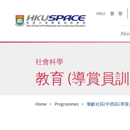
Skip
to
HKU
繁
簡
main
content
Abo
Main
content
start
社會科學
教育 (導賞員訓
Home
Programmes
樂齡社區(中西區)導