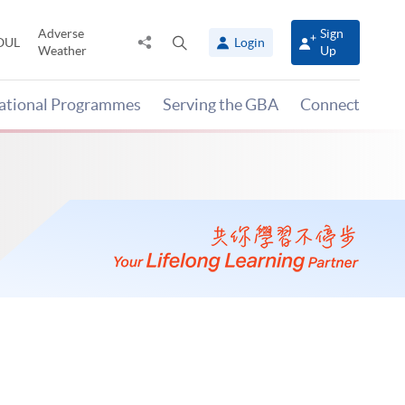
Adverse
Sign
Share
Open
OUL
Login
Weather
Up
to
search
panel
national Programmes
Serving the GBA
Connect