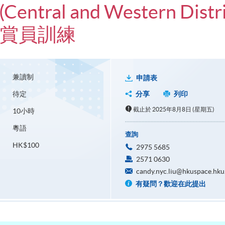
Central and Western Distri
導賞員訓練
兼讀制
申請表
待定
分享
列印
截止於 2025年8月8日 (星期五)
10小時
粵語
查詢
HK$100
2975 5685
2571 0630
candy.nyc.liu@hkuspace.hku
有疑問？歡迎在此提出