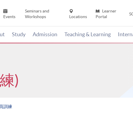
Seminars and
Learner
S
Events
Workshops
Locations
Portal
ut
Study
Admission
Teaching & Learning
Inter
練)
賞員訓練