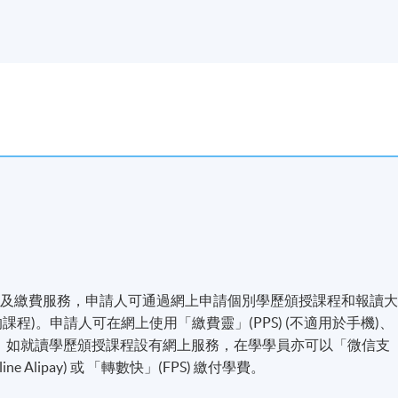
名及繳費服務，申請人可通過網上申請個別學歷頒授課程和報讀
程)。申請人可在網上使用「繳費靈」(PPS) (不適用於手機)、
付方式之外，如就讀學歷頒授課程設有網上服務，在學學員亦可以「微信支
line Alipay) 或 「轉數快」(FPS) 繳付學費。